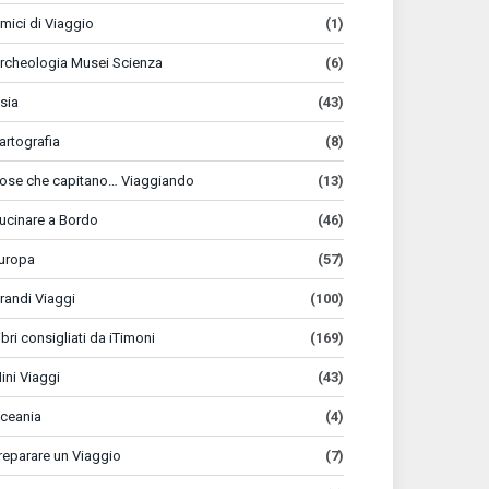
mici di Viaggio
(1)
rcheologia Musei Scienza
(6)
sia
(43)
artografia
(8)
ose che capitano… Viaggiando
(13)
ucinare a Bordo
(46)
uropa
(57)
randi Viaggi
(100)
ibri consigliati da iTimoni
(169)
ini Viaggi
(43)
ceania
(4)
reparare un Viaggio
(7)