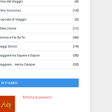
rima del Viaggio
(6)
rimo Soccorso
(14)
roposte di Viaggio
(2)
lider_Home
(11)
ecnica e Fai da Te
(46)
iaggi Storici
(19)
iaggiare tra Sapere e Sapori
(35)
iaggiare… senza Camper
(32)
SITI AMICI
Attivita di pensiero