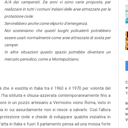
A/A dai camperisti.
Da anni vi sono varie proposte, per
realizzare in tutti i comuni italiani delle aree attrezzate per la
protezione civile.
Servirebbero anche come eliporto d’emergenza.
Noi sosteniamo che questi luoghi polivalenti potrebbero
essere usati normalmente come aree attrezzate di sosta per
camper.
In altre situazioni questo spazio potrebbe diventare un
mercato periodico, come a Montepulciano.
C
e
he è esistita in Italia tra il 1960 e il 1970 per volontà del
1
70 l’ha istituita e chiusa-azzerata contemporaneamente fino a
e in un pozzo artesiano a Vermicino vicino Roma, visto in
M
v
ia in cui assurdamente non si riesce a salvarlo. Così l’allora
M
protezione civile e chiede di sviluppare qualche iniziativa in
V
tta in Italia e fuori. Il parlamento pensa ad una mossa forte