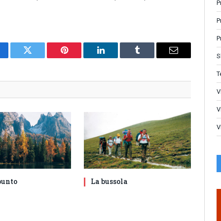
P
P
P
S
cebook
Twitter
Pinterest
LinkedIn
Tumblr
Email
T
V
V
V
punto
La bussola