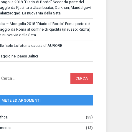
ongolia 2018 “Diario di Bordo” Seconda parte del
iaggio da Kjachta a Ulaanbaatar, Darkhan, Mandalgovi,
alanzadgad. La nuova via della Seta
talia – Mongolia 2018 “Diario di Bordo” Prima parte del
iaggio da Roma al confine di Kjachta (in russo: Кяхта).
a nuova via della Seta
lle isole Lofoten a caccia di AURORE
iaggio nei paesi Baltici
METE ED ARGOMENTI
frica
(33)
merica
(13)