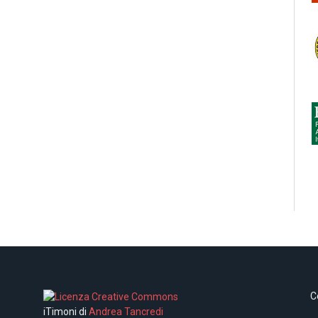
C
iTimoni di
Andrea Tancredi