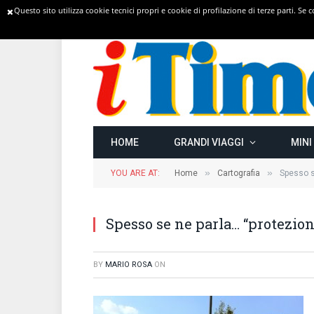
Questo sito utilizza cookie tecnici propri e cookie di profilazione di terze parti. Se
TRENDING
HOME
GRANDI VIAGGI
MINI
»
»
YOU ARE AT:
Home
Cartografia
Spesso s
Spesso se ne parla… “protezion
BY
MARIO ROSA
ON