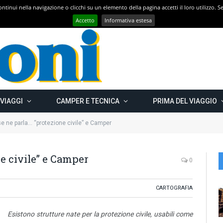
 continui nella navigazione o clicchi su un elemento della pagina accetti il loro utilizzo.
Con CAMPER GO – UN GRANDE VIAGGIO verso il nord est EUROPEO – Carelia Russa e Capo Nord 2019 – Km 13.000
Accetto
Informativa estesa
 VIAGGI
CAMPER E TECNICA
PRIMA DEL VIAGGIO
e ne parla… “protezione civile” e Camper
e civile” e Camper
0
CARTOGRAFIA
Esistono strutture nate per la protezione civile, usabili come