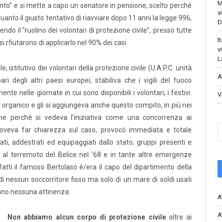
M
ento” e si mette a capo un senatore in pensione, scelto perchè
v
anto il giusto tentativo di riavviare dopo 11 anni la legge 996,
D
ndo il “ruolino dei volontari di protezione civile”, presso tutte
I
 rfiutarono di applicarlo nel 90% dei casi.
v
L
e, istitutivo dei volontari della protezione civile (U.A.P.C. unità
A
pari degli altri paesi europei, stabiliva che i vigili del fuoco
nte nelle giornate in cui sono disponibili i volontari; i festivi.
V
to organico e gli si aggiungeva anche questo compito, in più nei
che perchè si vedeva l’iniziativa come una concorrenza ai
 doveva far chiarezza sul caso, provocò immediata e totale
ati, addestrati ed equipaggiati dallo stato; gruppi presenti e
‘66, al terremoto del Belice nel ‘68 e in tante altre emergenze
infatti il famoso Bertolaso è/era il capo del dipartimento della
di nessun soccorritore fisso ma solo di un mare di soldi usati
anno nessuna attinenza.
A
A
Non abbiamo alcun corpo di protezione civile
oltre ai