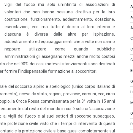
vigili del fuoco ma solo un’infinità di associazioni di
A
volontari che non hanno nessuna direttiva per la loro
A
costituzione, funzionamento, addestramento, dotazione,
esercitazioni, ecc. ma tutto è deciso al loro interno e
A
ciascuna è diversa dalle altre per ispirazione,
C
addestramento ed equipaggiamenti che a volte non sanno
neppure utilizzare come quando pubbliche
C
amministrazioni gli assegnano mezzi anche molto costosi
C
to che nel 90% dei casi i notevoli stanziamenti sono destinati
E
fornire l’’indispensabile formazione ai soccorritori.
G
ale del soccorso alpino e spelologico (unico corpo italiano di
L
onamento), riceve da stato, regioni, provincie, comuni, ecc, circa
 doppio, la Croce Rossa commissariata per la 3^ volta in 15 anni
M
 diversamente dal resto del mondo in cui è solo un’associazione
O
ro ai vigili del fuoco e ai suoi settori di soccorso subacqueo,
nte protezione civile visto che i tempi di intervento di questi
P
olontario e la protezione civile si basa quasi completamente sul