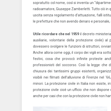
sopratutto col nome, così si inventa un “dipartim
radioamatore, Giuseppe Zamberletti. Tutto ciò in qu
uscita senza regolamento d’attuazione, fallì istitue
le prefetture che non avendo denaro e personale, si
Utile ricordare che nel 1959
il decreto ministerial
ausiliarie, volontarie della protezione civile) al 
dovessero svolgere le funzioni di istruttori, ovviame
Anche allora come oggi, il corpo dei vigili era sot
festivi, cosa che provocò infinite proteste an
professionisti del soccorso. Così la legge che
chiusura dei tantissimi gruppi esistenti, organizz
visibili nei filmati dell’alluvione di Firenze nel 
minori. La protezione civile in Italia non esiste, 
protezione civile cioè un ufficio che non dispone 
anche per casi che con la protezione civile non h