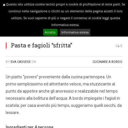
Questo sito utilizza cookie tecnici propri e cookie di profilazione di terze parti. Se
continui nella navigazione o clicchi su un elemento della pagina accetti il loro
utilizzo. Se vuoi saperne di più o negare il consenso ai cookie leggi questa
»
»
YOU ARE AT:
Home
Cucinare a Bordo
Informativa estesa.
Pasta e fagioli “sfritta”
Accetto
Informativa estesa
Pasta e fagioli “sfritta”
0
BY
EVA CASSESE
ON
CUCINARE A BORDO
Un piatto “povero” proveniente dalla cucina partenopea. Un
primo semplicissimo ed altrettanto veloce, ma stuzzicante al
punto da appetire anche gli anoressici e realizzabile nel tempo
necessario alla bollitura dell’acqua. A bordo impiegate i fagioli in
scatola; per casa avendo più tempo, suggeriamo quelli secchi, da
lessare.
Ingredienti per 4 persone