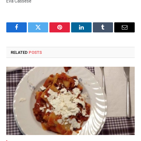
Eva Cassese
Facebook
Twitter
Pinterest
LinkedIn
Tumblr
Email
RELATED
POSTS