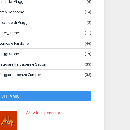
rima del Viaggio
(6)
rimo Soccorso
(14)
roposte di Viaggio
(2)
lider_Home
(11)
ecnica e Fai da Te
(46)
iaggi Storici
(19)
iaggiare tra Sapere e Sapori
(35)
iaggiare… senza Camper
(32)
SITI AMICI
Attivita di pensiero