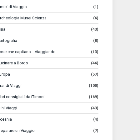
mici di Viaggio
(1)
rcheologia Musei Scienza
(6)
sia
(43)
artografia
(8)
ose che capitano… Viaggiando
(13)
ucinare a Bordo
(46)
uropa
(57)
randi Viaggi
(100)
ibri consigliati da iTimoni
(169)
ini Viaggi
(43)
ceania
(4)
reparare un Viaggio
(7)