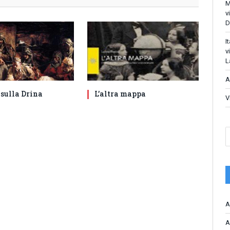
M
v
D
I
v
L
A
 sulla Drina
L’altra mappa
V
A
A