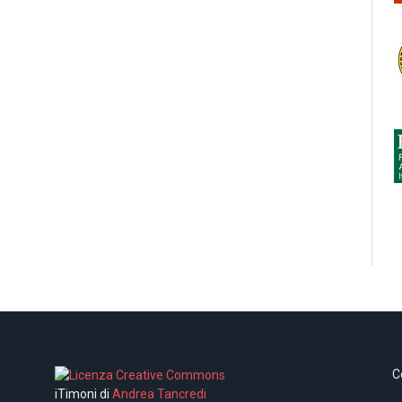
C
iTimoni di
Andrea Tancredi