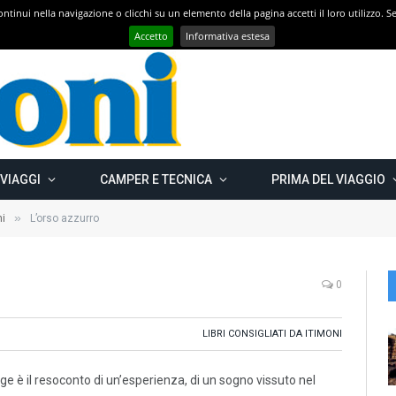
 continui nella navigazione o clicchi su un elemento della pagina accetti il loro utilizzo.
Con CAMPER GO – UN GRANDE VIAGGIO verso il nord est EUROPEO – Carelia Russa e Capo Nord 2019 – Km 13.000
Accetto
Informativa estesa
 VIAGGI
CAMPER E TECNICA
PRIMA DEL VIAGGIO
»
ni
L’orso azzurro
0
LIBRI CONSIGLIATI DA ITIMONI
e è il resoconto di un’esperienza, di un sogno vissuto nel