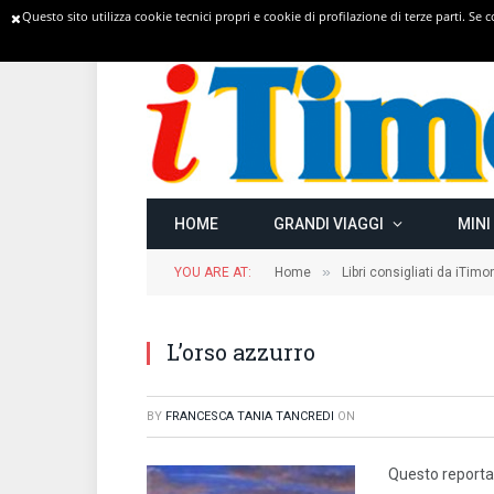
Questo sito utilizza cookie tecnici propri e cookie di profilazione di terze parti. Se
TRENDING
HOME
GRANDI VIAGGI
MINI
»
YOU ARE AT:
Home
Libri consigliati da iTimo
L’orso azzurro
BY
FRANCESCA TANIA TANCREDI
ON
Questo reportag