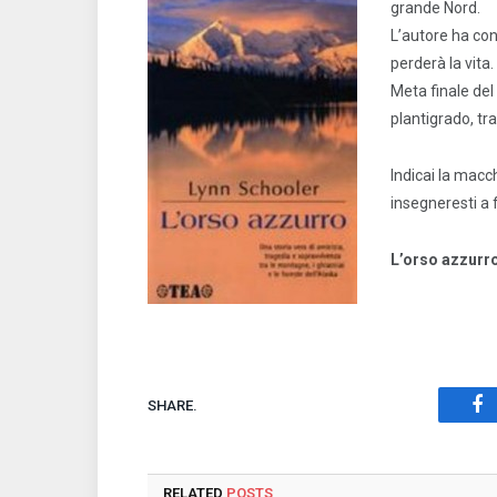
grande Nord.
L’autore ha con
perderà la vita.
Meta finale del
plantigrado, tra
Indicai la macc
insegneresti a 
L’orso azzurr
SHARE.
Fa
RELATED
POSTS