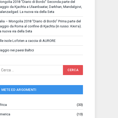
ongolia 2018 “Diario di Bordo” Seconda parte del
iaggio da Kjachta a Ulaanbaatar, Darkhan, Mandalgovi,
alanzadgad. La nuova via della Seta
talia – Mongolia 2018 “Diario di Bordo” Prima parte del
iaggio da Roma al confine di Kjachta (in russo: Кяхта).
a nuova via della Seta
lle isole Lofoten a caccia di AURORE
iaggio nei paesi Baltici
METE ED ARGOMENTI
frica
(33)
merica
(13)