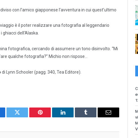
diviso con l’amico giapponese l’avventura in cui quest’ultimo
 viaggio è il poter realizzare una fotografia al leggendario
 i ghiacci dell’Alaska.
hina fotografica, cercando di assumere un tono disinvolto. “Mi
fare qualche fotografia?” Michio non rispose…
o
di Lynn Schooler (pagg. 340, Tea Editore).
C
e
1
M
cebook
Twitter
Pinterest
LinkedIn
Tumblr
Email
v
M
V