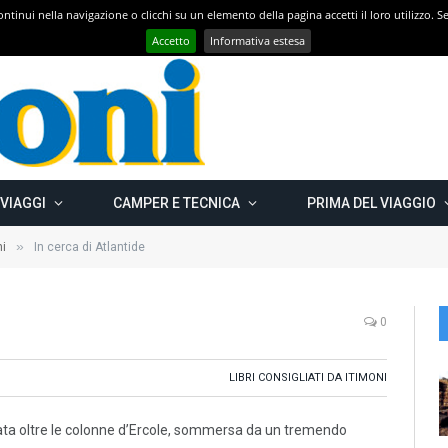
 continui nella navigazione o clicchi su un elemento della pagina accetti il loro utilizzo.
Con CAMPER GO – UN GRANDE VIAGGIO verso il nord est EUROPEO – Carelia Russa e Capo Nord 2019 – Km 13.000
Accetto
Informativa estesa
 VIAGGI
CAMPER E TECNICA
PRIMA DEL VIAGGIO
»
ni
In cerca di Atlantide
0
LIBRI CONSIGLIATI DA ITIMONI
uata oltre le colonne d’Ercole, sommersa da un tremendo