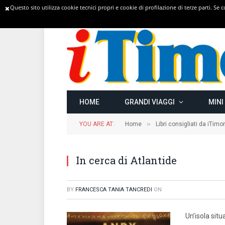
Questo sito utilizza cookie tecnici propri e cookie di profilazione di terze parti. Se
TRENDING
HOME
GRANDI VIAGGI
MINI
»
YOU ARE AT:
Home
Libri consigliati da iTimo
In cerca di Atlantide
BY
FRANCESCA TANIA TANCREDI
ON
Un’isola sit