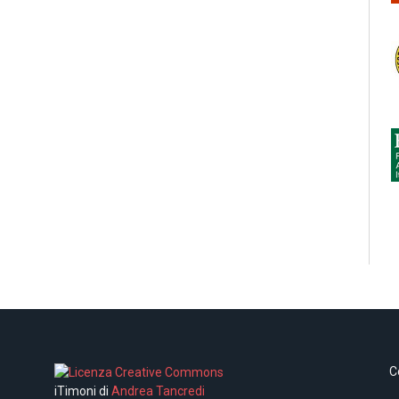
C
iTimoni di
Andrea Tancredi