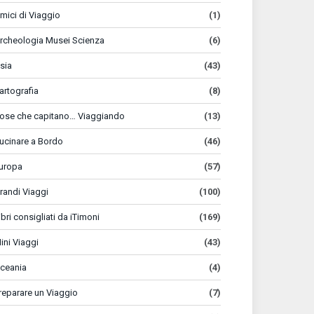
mici di Viaggio
(1)
rcheologia Musei Scienza
(6)
sia
(43)
artografia
(8)
ose che capitano… Viaggiando
(13)
ucinare a Bordo
(46)
uropa
(57)
randi Viaggi
(100)
ibri consigliati da iTimoni
(169)
ini Viaggi
(43)
ceania
(4)
reparare un Viaggio
(7)