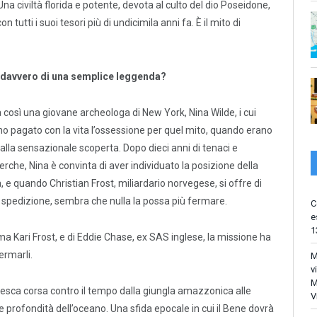
na civiltà florida e potente, devota al culto del dio Poseidone,
 tutti i suoi tesori più di undicimila anni fa. È il mito di
a davvero di una semplice leggenda?
 così una giovane archeologa di New York, Nina Wilde, i cui
no pagato con la vita l’ossessione per quel mito, quando erano
alla sensazionale scoperta. Dopo dieci anni di tenaci e
erche, Nina è convinta di aver individuato la posizione della
, e quando Christian Frost, miliardario norvegese, si offre di
a spedizione, sembra che nulla la possa più fermare.
C
e
1
sima Kari Frost, e di Eddie Chase, ex SAS inglese, la missione ha
ermarli.
M
v
M
lesca corsa contro il tempo dalla giungla amazzonica alle
V
 profondità dell’oceano. Una sfida epocale in cui il Bene dovrà