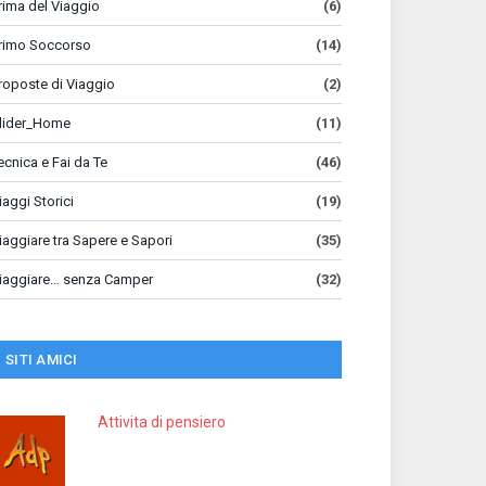
rima del Viaggio
(6)
rimo Soccorso
(14)
roposte di Viaggio
(2)
lider_Home
(11)
ecnica e Fai da Te
(46)
iaggi Storici
(19)
iaggiare tra Sapere e Sapori
(35)
iaggiare… senza Camper
(32)
SITI AMICI
Attivita di pensiero