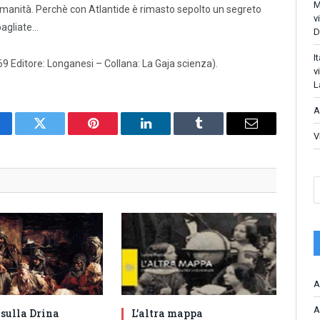
M
l’umanità. Perchè con Atlantide è rimasto sepolto un segreto
v
bagliate…
D
I
 Editore: Longanesi – Collana: La Gaja scienza).
v
L
A
cebook
Twitter
Pinterest
LinkedIn
Tumblr
Email
V
A
A
 sulla Drina
L’altra mappa