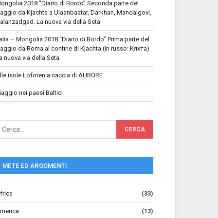
ongolia 2018 “Diario di Bordo” Seconda parte del
iaggio da Kjachta a Ulaanbaatar, Darkhan, Mandalgovi,
alanzadgad. La nuova via della Seta
talia – Mongolia 2018 “Diario di Bordo” Prima parte del
iaggio da Roma al confine di Kjachta (in russo: Кяхта).
a nuova via della Seta
lle isole Lofoten a caccia di AURORE
iaggio nei paesi Baltici
METE ED ARGOMENTI
frica
(33)
merica
(13)