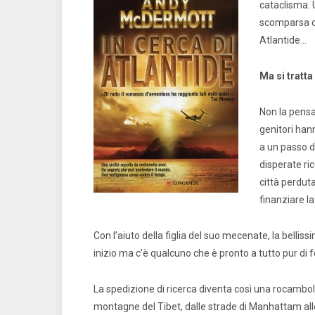
cataclisma. U
scomparsa con
Atlantide…
Ma si tratt
Non la pensa
genitori han
a un passo d
disperate ric
città perduta
finanziare l
Con l’aiuto della figlia del suo mecenate, la bellis
inizio ma c’è qualcuno che è pronto a tutto pur di f
La spedizione di ricerca diventa così una rocambo
montagne del Tibet, dalle strade di Manhattam alle