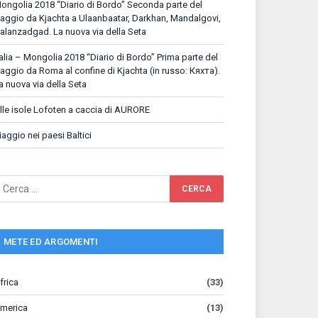
ongolia 2018 “Diario di Bordo” Seconda parte del
iaggio da Kjachta a Ulaanbaatar, Darkhan, Mandalgovi,
alanzadgad. La nuova via della Seta
talia – Mongolia 2018 “Diario di Bordo” Prima parte del
iaggio da Roma al confine di Kjachta (in russo: Кяхта).
a nuova via della Seta
lle isole Lofoten a caccia di AURORE
iaggio nei paesi Baltici
METE ED ARGOMENTI
frica
(33)
merica
(13)