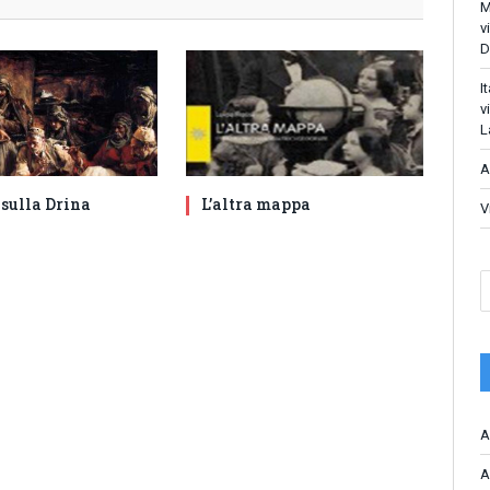
M
v
D
I
v
L
A
 sulla Drina
L’altra mappa
V
A
A