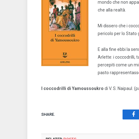
mondo che non apparti
che alla realtà.
Mi dissero che i cocc
pericolo per lo Stato
E alla fine ebbi la s
Arlette: i coccodrill
percepiti come un mist
pasto rappresentass
I coccodrilli di Yamoussoukro
di V. S. Naipaul. (
SHARE.
Fa