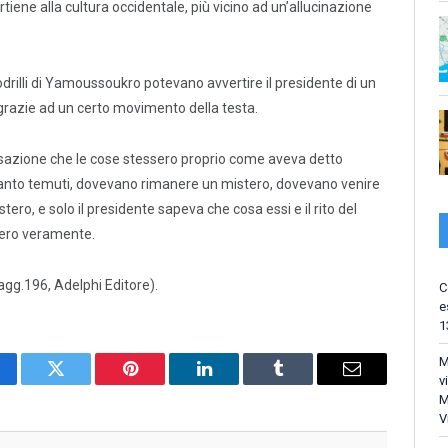
ene alla cultura occidentale, più vicino ad un’allucinazione
odrilli di Yamoussoukro potevano avvertire il presidente di un
 grazie ad un certo movimento della testa.
ensazione che le cose stessero proprio come aveva detto
i, tanto temuti, dovevano rimanere un mistero, dovevano venire
ero, e solo il presidente sapeva che cosa essi e il rito del
ero veramente.
pagg.196, Adelphi Editore).
C
e
1
M
v
cebook
Twitter
Pinterest
LinkedIn
Tumblr
Email
M
V