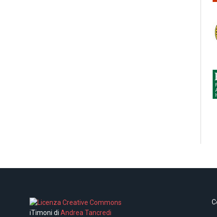
C
iTimoni di
Andrea Tancredi