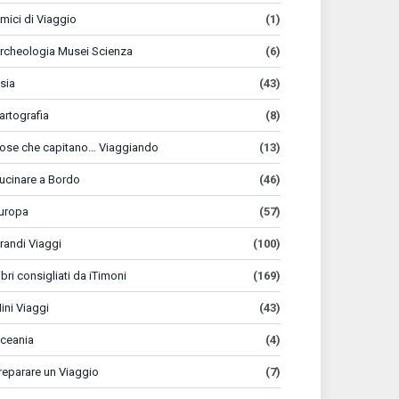
mici di Viaggio
(1)
rcheologia Musei Scienza
(6)
sia
(43)
artografia
(8)
ose che capitano… Viaggiando
(13)
ucinare a Bordo
(46)
uropa
(57)
randi Viaggi
(100)
ibri consigliati da iTimoni
(169)
ini Viaggi
(43)
ceania
(4)
reparare un Viaggio
(7)