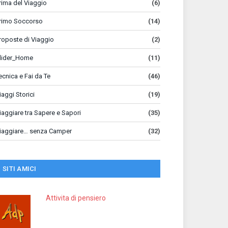
rima del Viaggio
(6)
rimo Soccorso
(14)
roposte di Viaggio
(2)
lider_Home
(11)
ecnica e Fai da Te
(46)
iaggi Storici
(19)
iaggiare tra Sapere e Sapori
(35)
iaggiare… senza Camper
(32)
SITI AMICI
Attivita di pensiero