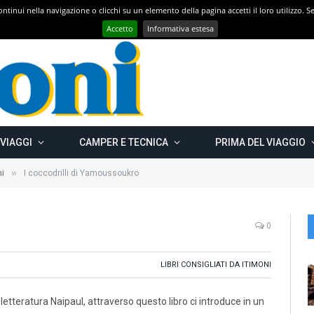
 continui nella navigazione o clicchi su un elemento della pagina accetti il loro utilizzo.
Con CAMPER GO – UN GRANDE VIAGGIO verso il nord est EUROPEO – Carelia Russa e Capo Nord 2019 – Km 13.000
Accetto
Informativa estesa
 VIAGGI
CAMPER E TECNICA
PRIMA DEL VIAGGIO
»
ni
I coccodrilli di Yamoussoukro
0
LIBRI CONSIGLIATI DA ITIMONI
 letteratura Naipaul, attraverso questo libro ci introduce in un