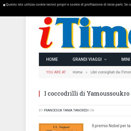
Questo sito utilizza cookie tecnici propri e cookie di profilazione di terze parti. Se
TRENDING
HOME
GRANDI VIAGGI
MINI
»
YOU ARE AT:
Home
Libri consigliati da iTimo
I coccodrilli di Yamoussoukro
BY
FRANCESCA TANIA TANCREDI
ON
Il premio Nobel per la