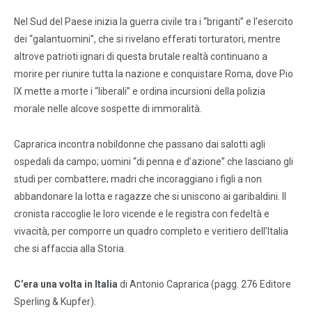
Nel Sud del Paese inizia la guerra civile tra i “briganti” e l’esercito
dei “galantuomini”, che si rivelano efferati torturatori, mentre
altrove patrioti ignari di questa brutale realtà continuano a
morire per riunire tutta la nazione e conquistare Roma, dove Pio
IX mette a morte i “liberali” e ordina incursioni della polizia
morale nelle alcove sospette di immoralità.
Caprarica incontra nobildonne che passano dai salotti agli
ospedali da campo; uomini “di penna e d’azione” che lasciano gli
studi per combattere; madri che incoraggiano i figli a non
abbandonare la lotta e ragazze che si uniscono ai garibaldini. Il
cronista raccoglie le loro vicende e le registra con fedeltà e
vivacità, per comporre un quadro completo e veritiero dell’Italia
che si affaccia alla Storia.
C’era una volta in Italia
di Antonio Caprarica (pagg. 276 Editore
Sperling & Kupfer).