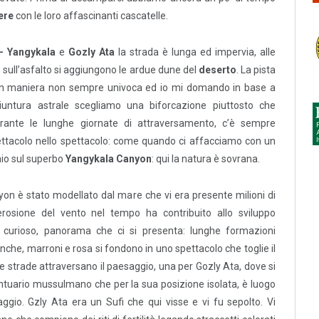
ere
con le loro affascinanti cascatelle.
 – Yangykala
e
Gozly Ata
la strada è lunga ed impervia, alle
 sull’asfalto si aggiungono le ardue dune del
deserto
. La pista
in maniera non sempre univoca ed io mi domando in base a
iuntura astrale scegliamo una biforcazione piuttosto che
Durante le lunghe giornate di attraversamento, c’è sempre
ttacolo nello spettacolo: come quando ci affacciamo con un
hio sul superbo
Yangykala Canyon
: qui la natura è sovrana.
on è stato modellato dal mare che vi era presente milioni di
erosione del vento nel tempo ha contribuito allo sviluppo
e, curioso, panorama che ci si presenta: lunghe formazioni
nche, marroni e rosa si fondono in uno spettacolo che toglie il
se strade attraversano il paesaggio, una per Gozly Ata, dove si
ntuario mussulmano che per la sua posizione isolata, è luogo
naggio. Gzly Ata era un Sufi che qui visse e vi fu sepolto. Vi