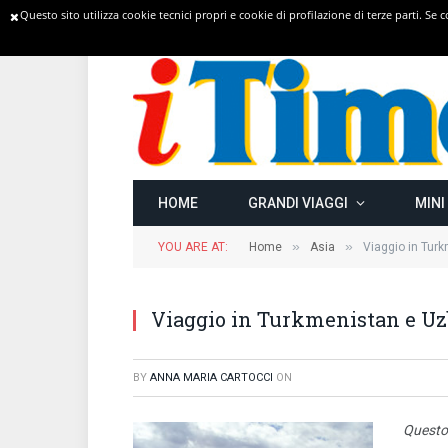
Questo sito utilizza cookie tecnici propri e cookie di profilazione di terze parti. Se
TRENDING
HOME
GRANDI VIAGGI
MINI
»
»
YOU ARE AT:
Home
Asia
Viaggio in Tur
Viaggio in Turkmenistan e Uz
BY
ANNA MARIA CARTOCCI
ON
Questo 