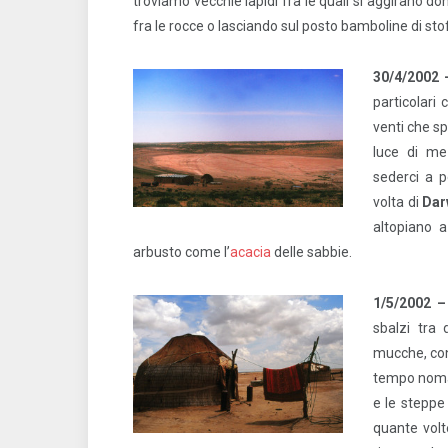
troviamo vecchie lapidi fra le quali si aggirano don
fra le rocce o lasciando sul posto bamboline di sto
30/4/2002
particolari
venti che sp
luce di me
sederci a p
volta di
Dar
altopiano a
arbusto come l’
acacia
delle sabbie.
1/5/2002 –
sbalzi tra 
mucche, con
tempo nomade
e le steppe 
quante volt