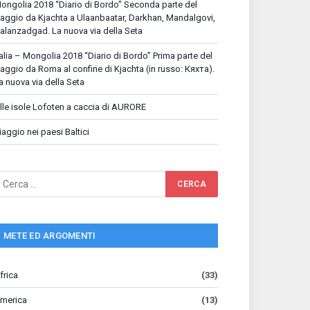
ongolia 2018 “Diario di Bordo” Seconda parte del
iaggio da Kjachta a Ulaanbaatar, Darkhan, Mandalgovi,
alanzadgad. La nuova via della Seta
talia – Mongolia 2018 “Diario di Bordo” Prima parte del
iaggio da Roma al confine di Kjachta (in russo: Кяхта).
a nuova via della Seta
lle isole Lofoten a caccia di AURORE
iaggio nei paesi Baltici
METE ED ARGOMENTI
frica
(33)
merica
(13)