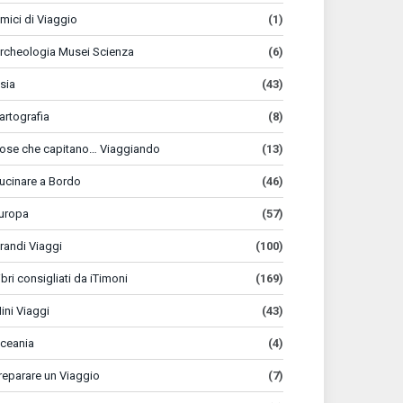
mici di Viaggio
(1)
rcheologia Musei Scienza
(6)
sia
(43)
artografia
(8)
ose che capitano… Viaggiando
(13)
ucinare a Bordo
(46)
uropa
(57)
randi Viaggi
(100)
ibri consigliati da iTimoni
(169)
ini Viaggi
(43)
ceania
(4)
reparare un Viaggio
(7)