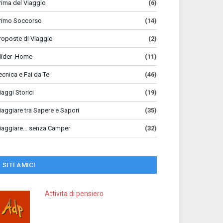
rima del Viaggio
(6)
rimo Soccorso
(14)
roposte di Viaggio
(2)
lider_Home
(11)
ecnica e Fai da Te
(46)
iaggi Storici
(19)
iaggiare tra Sapere e Sapori
(35)
iaggiare… senza Camper
(32)
SITI AMICI
Attivita di pensiero