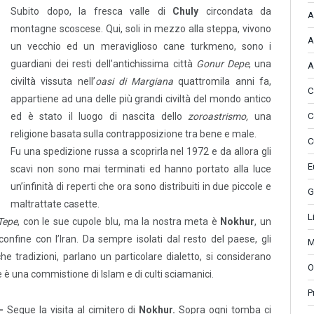
Subito dopo, la fresca valle di
Chuly
circondata da
A
montagne scoscese. Qui, soli in mezzo alla steppa, vivono
A
un vecchio ed un meraviglioso cane turkmeno, sono i
guardiani dei resti dell’antichissima città
Gonur Depe
, una
A
civiltà vissuta nell’
oasi di Margiana
quattromila anni fa,
C
appartiene ad una delle più grandi civiltà del mondo antico
C
ed è stato il luogo di nascita dello
zoroastrismo,
una
religione basata sulla contrapposizione tra bene e male.
C
Fu una spedizione russa a scoprirla nel 1972 e da allora gli
E
scavi non sono mai terminati ed hanno portato alla luce
un’infinità di reperti che ora sono distribuiti in due piccole e
G
maltrattate casette.
L
Tepe
, con le sue cupole blu, ma la nostra meta è
Nokhur
, un
confine con l’Iran. Da sempre isolati dal resto del paese, gli
M
he tradizioni, parlano un particolare dialetto, si considerano
O
 è una commistione di Islam e di culti sciamanici.
P
 –
Segue la visita al cimitero di
Nokhur.
Sopra ogni tomba ci