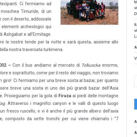
M
tecipanti. Ci fermiamo
ad
v
 moschea Timuride, di un
D
ne con il deserto, addossate
I
li elementi archeologici qui
v
di Ashgabat e all’Ermitage.
L
 le nostre tende per la notte e sarà questa, assieme allo
A
della nostra traversata turkmena.
V
2002 –
Con il bus andiamo al mercato di
Tolkuscka
enorme,
lore e soprattutto, come per il resto del viaggio, non troviamo
 in giro! Ci fermiamo per una breve sosta al bazar, per quanto
sere breve una sosta in uno dei più grandi bazar dell
’
Asia
le. Proseguiamo per la gola di
Firuza
ai piedi delle montagne
dag
. Attraverso i magnifici canyon e le valli di questo luogo
un fresco ruscello, e vi è anche il più grande albero dell’asia
le, composto da sette tronchi per cui viene chiamato i “7
A
A