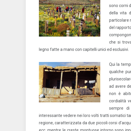
sono corni 
della vita 
particolare 
del rapporto
compongono.
che si trov
legno fatte a mano con capitelli unici ed esclusivi.
Qui la temp
qualche pu
plurisecolar
ad avere dei
non è abit
cordialità 
sempre di 
interessante vedere nei loro volti tratti somatici t
regione, caratterizzata da due piccoli corsi d’acqua
ecc. mentre le creste montuose intorno sono in