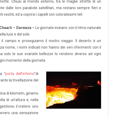
 notte. Chiusi al mondo esterno, tra le maglie strette di un
te dalle loro parabole satellitari, ma restano sempre fieri e
 vestiti, ed a coprirsi i capelli con coloratissimi teli.
 Chaarli – Darwaza –
Le giornate iniziano con il ritmo naturale
ella luce e del sole.
il campo e proseguiamo il nostro viaggio: Il deserto è un
a nome, i nomi indicati non hanno dei veri riferimenti con il
 ma solo le sue svariate bellezze lo rendono diverso ad ogni
ogni momento della giornata.
la “
porta dell’inferno
“di
nte la trivellazione del
na di kilometri, giriamo
la di un’altura e, nella
gestione, il cratere: uno
 davvero una sensazione