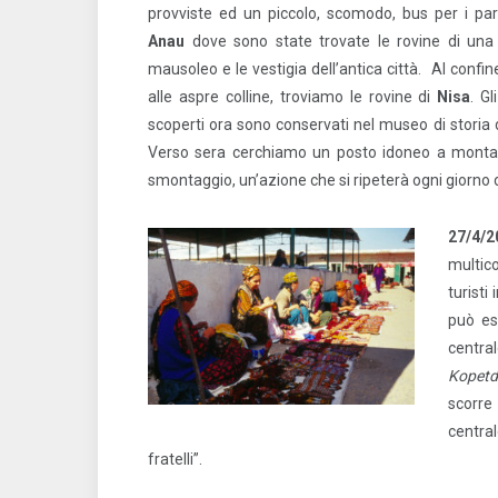
provviste ed un piccolo, scomodo, bus per i par
Anau
dove sono state trovate le rovine di una
mausoleo e le vestigia dell’antica città. Al confi
alle aspre colline, troviamo le rovine di
Nisa
. G
scoperti ora sono conservati nel museo di storia 
Verso sera cerchiamo un posto idoneo a montare
smontaggio, un’azione che si ripeterà ogni giorno 
27/4/
multico
turisti
può es
centra
Kopet
scorre 
centra
fratelli”.