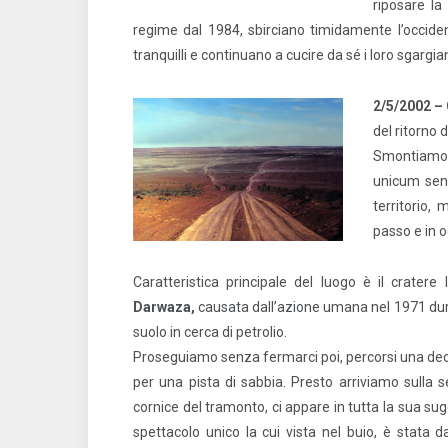
riposare la
regime dal 1984, sbirciano timidamente l’occiden
tranquilli e continuano a cucire da sé i loro sgargianti
2/5/2002 –
del ritorno d
Smontiamo 
unicum senz
territorio,
passo e in 
Caratteristica principale del luogo è il cratere 
Darwaza,
causata dall’azione umana nel 1971 dura
suolo in cerca di petrolio.
Proseguiamo senza fermarci poi, percorsi una deci
per una pista di sabbia. Presto arriviamo sulla sel
cornice del tramonto, ci appare in tutta la sua sug
spettacolo unico la cui vista nel buio, è stata