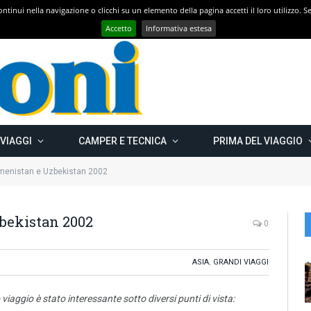
 continui nella navigazione o clicchi su un elemento della pagina accetti il loro utilizzo.
Con CAMPER GO – UN GRANDE VIAGGIO verso il nord est EUROPEO – Carelia Russa e Capo Nord 2019 – Km 13.000
Accetto
Informativa estesa
 VIAGGI
CAMPER E TECNICA
PRIMA DEL VIAGGIO
kmenistan e Uzbekistan 2002
bekistan 2002
0
ASIA
,
GRANDI VIAGGI
viaggio è stato interessante sotto diversi punti di vista: