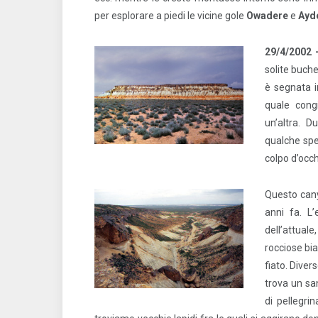
per esplorare a piedi le vicine gole
Owadere
e
Ayd
29/4/2002
solite buche
è segnata 
quale cong
un’altra. 
qualche spe
colpo d’occ
Questo cany
anni fa. L’
dell’attual
rocciose bia
fiato. Diver
trova un sa
di pellegri