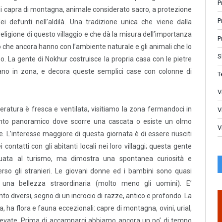
P
di capra di montagna, animale considerato sacro, a protezione
P
dei defunti nell’aldilà. Una tradizione unica che viene dalla
religione di questo villaggio e che dà la misura dell’importanza
P
 che ancora hanno con l’ambiente naturale e gli animali che lo
S
 La gente di Nokhur costruisce la propria casa con le pietre
ano in zona, e decora queste semplici case con colonne di
T
V
eratura è fresca e ventilata, visitiamo la zona fermandoci in
V
nto panoramico dove scorre una cascata o esiste un olmo
V
e. L’interesse maggiore di questa giornata è di essere riusciti
 contatti con gli abitanti locali nei loro villaggi; questa gente
uata al turismo, ma dimostra una spontanea curiosità e
verso gli stranieri. Le giovani donne ed i bambini sono quasi
una bellezza straordinaria (molto meno gli uomini). E’
anto diversi, segno di un incrocio di razze, antico e profondo. La
, ha flora e fauna eccezionali: capre di montagna, ovini, urial,
nevate. Prima di accamparci abbiamo ancora un po’ di tempo