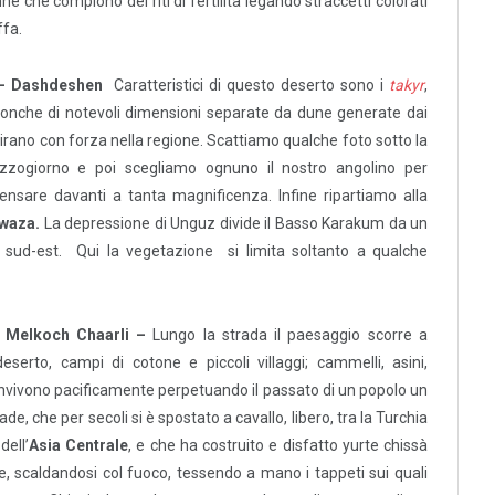
ne che compiono dei riti di fertilità legando straccetti colorati
ffa.
 – Dashdeshen
Caratteristici di questo deserto sono i
takyr
,
 conche di notevoli dimensioni separate da dune generate dai
irano con forza nella regione. Scattiamo qualche foto sotto la
zzogiorno e poi scegliamo ognuno il nostro angolino per
ensare davanti a tanta magnificenza. Infine ripartiamo alla
waza.
La depressione di Unguz divide il Basso Karakum da un
 sud-est. Qui la vegetazione si limita soltanto a qualche
 Melkoch Chaarli –
Lungo la strada il paesaggio scorre a
deserto, campi di cotone e piccoli villaggi; cammelli, asini,
vivono pacificamente perpetuando il passato di un popolo un
, che per secoli si è spostato a cavallo, libero, tra la Turchia
dell’
Asia Centrale
, e che ha costruito e disfatto yurte chissà
e, scaldandosi col fuoco, tessendo a mano i tappeti sui quali