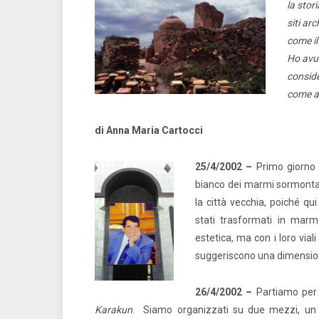
la stor
siti ar
come il
Ho avut
conside
come an
di Anna Maria Cartocci
25/4/2002 –
Primo giorno
bianco dei marmi sormontat
la città vecchia, poiché q
stati trasformati in marmo
estetica, ma con i loro via
suggeriscono una dimensio
26/4/2002 –
Partiamo per 
Karakun
.
Siamo organizzati su due mezzi, un 