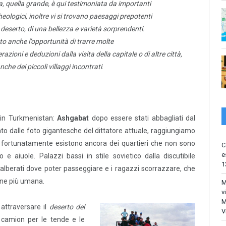
ia, quella grande, è qui testimoniata da importanti
cheologici, inoltre vi si trovano paesaggi prepotenti
 deserto, di una bellezza e varietà sorprendenti.
o anche l’opportunità di trarre molte
razioni e deduzioni dalla visita della capitale o di altre città,
che dei piccoli villaggi incontrati
.
 in Turkmenistan:
Ashgabat
dopo essere stati abbagliati dal
o dalle foto gigantesche del dittatore attuale, raggiungiamo
ui fortunatamente esistono ancora dei quartieri che non sono
C
e
 e aiuole. Palazzi bassi in stile sovietico dalla discutibile
1
li alberati dove poter passeggiare e i ragazzi scorrazzare, che
ne più umana.
M
v
M
attraversare il
deserto del
V
camion per le tende e le