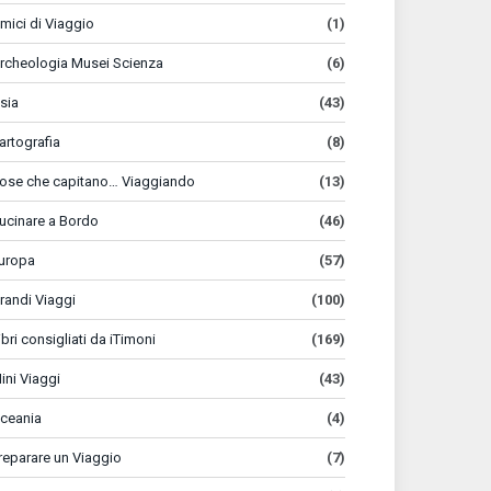
mici di Viaggio
(1)
rcheologia Musei Scienza
(6)
sia
(43)
artografia
(8)
ose che capitano… Viaggiando
(13)
ucinare a Bordo
(46)
uropa
(57)
randi Viaggi
(100)
ibri consigliati da iTimoni
(169)
ini Viaggi
(43)
ceania
(4)
reparare un Viaggio
(7)