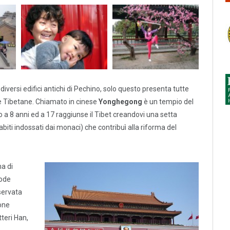
 e diversi edifici antichi di Pechino, solo questo presenta tutte
e Tibetane. Chiamato in cinese
Yonghegong
è un tempio del
 8 anni ed a 17 raggiunse il Tibet creandovi una setta
 abiti indossati dai monaci) che contribuì alla riforma del
ma di
gode
nservata
one
tteri Han,