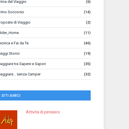
rima del Viaggio
(6)
rimo Soccorso
(14)
roposte di Viaggio
(2)
lider_Home
(11)
ecnica e Fai da Te
(46)
iaggi Storici
(19)
iaggiare tra Sapere e Sapori
(35)
iaggiare… senza Camper
(32)
SITI AMICI
Attivita di pensiero