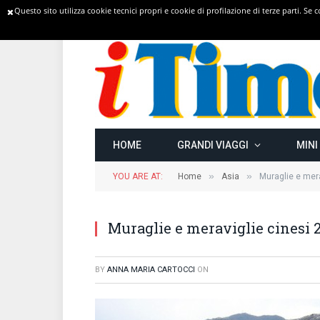
Questo sito utilizza cookie tecnici propri e cookie di profilazione di terze parti. Se
TRENDING
HOME
GRANDI VIAGGI
MINI
»
»
YOU ARE AT:
Home
Asia
Muraglie e mera
Muraglie e meraviglie cinesi 
BY
ANNA MARIA CARTOCCI
ON