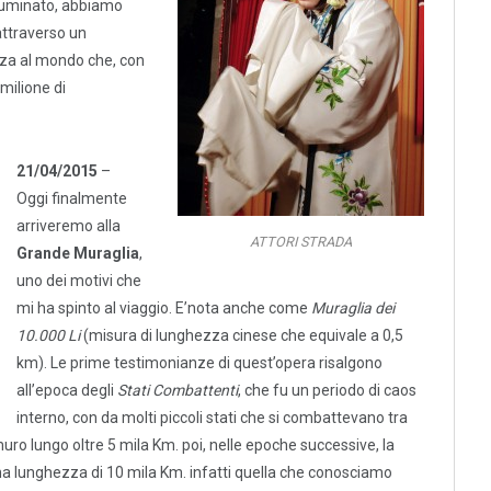
lluminato, abbiamo
attraverso un
zza al mondo che, con
 milione di
21/04/2015
–
Oggi finalmente
arriveremo alla
ATTORI STRADA
Grande Muraglia
,
uno dei motivi che
mi ha spinto al viaggio. E’nota anche come
Muraglia dei
10.000 Li
(misura di lunghezza cinese che equivale a 0,5
km). Le prime testimonianze di quest’opera risalgono
all’epoca degli
Stati Combattenti
, che fu un periodo di caos
interno, con da molti piccoli stati che si combattevano tra
muro lungo oltre 5 mila Km. poi, nelle epoche successive, la
na lunghezza di 10 mila Km. infatti quella che conosciamo