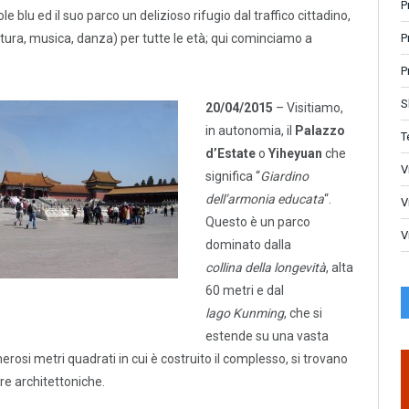
P
 blu ed il suo parco un delizioso rifugio dal traffico cittadino,
P
ttura, musica, danza) per tutte le età; qui cominciamo a
P
S
20/04/2015
– Visitiamo,
in autonomia, il
Palazzo
T
d’Estate
o
Yiheyuan
che
V
significa “
Giardino
dell’armonia educata
“.
V
Questo è un parco
V
dominato dalla
collina
della longevità
, alta
60 metri e dal
lago
Kunming
, che si
estende su una vasta
osi metri quadrati in cui è costruito il complesso, si trovano
ure architettoniche.