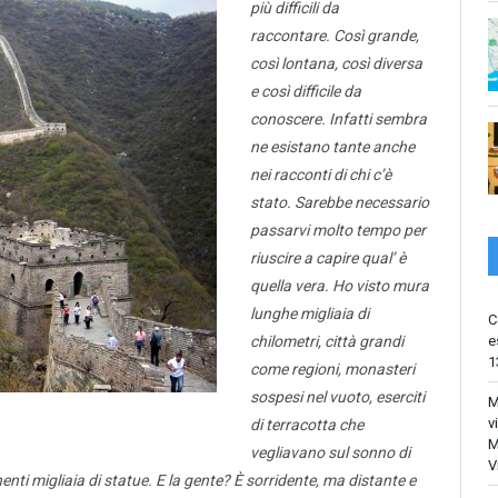
più difficili da
raccontare. Così grande,
così lontana, così diversa
e così difficile da
conoscere. Infatti sembra
ne esistano tante anche
nei racconti di chi c’è
stato. Sarebbe necessario
passarvi molto tempo per
riuscire a capire qual’ è
quella vera
. Ho visto mura
lunghe migliaia di
C
e
chilometri, città grandi
1
come regioni, monasteri
sospesi nel vuoto, eserciti
M
v
di terracotta che
M
vegliavano sul sonno di
V
nti migliaia di statu
e.
E la gente? È sorridente, ma distante e