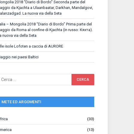
ongolia 2018 “Diario di Bordo” Seconda parte del
iaggio da Kjachta a Ulaanbaatar, Darkhan, Mandalgovi,
alanzadgad. La nuova via della Seta
talia – Mongolia 2018 “Diario di Bordo” Prima parte del
iaggio da Roma al confine di Kjachta (in russo: Кяхта).
a nuova via della Seta
lle isole Lofoten a caccia di AURORE
iaggio nei paesi Baltici
METE ED ARGOMENTI
frica
(33)
merica
(13)