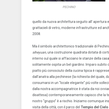
PECHINO
quello da nuova architettura seguito all’ apertura e
grattacieli di vetro, moderne infrastrutture ed anche
2008.
Ma il simbolo architettonico tradizionale di Pechino
siheyuan
, una costruzione quadrata dotata di corti
interno sul quale si affacciano le stanze della casa
solitamente ospita un bel giardino. Imparo subito c
piatto più conosciuto della cucina tipica è rappres
dall’anatra alla pechinese (la richiesta del quale, d
consumarsi in un “locale elegante” più volte sollec
dalla nostra accompagnatrice è stata da noi ovvi
disattesa) contemporaneamente capisco che la t
nostro “gruppo” è a rischio. Iniziamo comunque in
visita della città, con il parco del
Tempio del Cielo