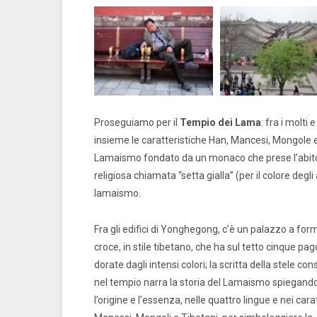
Proseguiamo per il
Tempio dei Lama
: fra i molti
insieme le caratteristiche Han, Mancesi, Mongole 
Lamaismo fondato da un monaco che prese l’abito a
religiosa chiamata “setta gialla” (per il colore degli
lamaismo.
Fra gli edifici di Yonghegong, c’è un palazzo a for
croce, in stile tibetano, che ha sul tetto cinque pa
dorate dagli intensi colori; la scritta della stele co
nel tempio narra la storia del Lamaismo spiegand
l’origine e l’essenza, nelle quattro lingue e nei cara