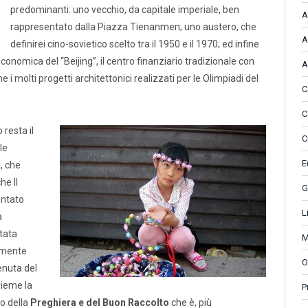
predominanti: uno vecchio, da capitale imperiale, ben
A
rappresentato dalla Piazza Tienanmen; uno austero, che
A
definirei cino-sovietico scelto tra il 1950 e il 1970; ed infine
conomica del “Beijing”, il centro finanziario tradizionale con
A
 i molti progetti architettonici realizzati per le Olimpiadi del
C
C
 resta il
C
le
E
, che
he Il
G
entato
L
a
itata
M
amente
O
enuta del
sieme la
P
o della
Preghiera e del Buon Raccolto
che è, più