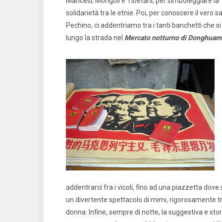
Mancesi, Mongoli e Tibetani, per simboleggiare la
solidarietà tra le etnie. Poi, per conoscere il vero s
Pechino, ci addentriamo tra i tanti banchetti che s
lungo la strada nel
Mercato notturno
di Donghuam
addentrarci fra i vicoli, fino ad una piazzetta dove 
un divertente spettacolo di mimi, rigorosamente tru
donna. Infine, sempre di notte, la suggestiva e sto