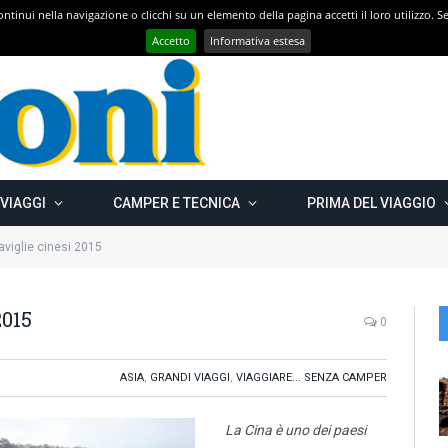
 continui nella navigazione o clicchi su un elemento della pagina accetti il loro utilizzo.
Con CAMPER GO – UN GRANDE VIAGGIO verso il nord est EUROPEO – Carelia Russa e Capo Nord 2019 – Km 13.000
Accetto
Informativa estesa
 VIAGGI
CAMPER E TECNICA
PRIMA DEL VIAGGIO
viglie cinesi 2015
2015
0
ASIA
,
GRANDI VIAGGI
,
VIAGGIARE... SENZA CAMPER
La Cina è uno dei paesi