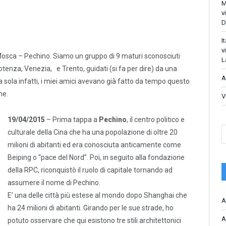
M
v
D
I
v
sca – Pechino. Siamo un gruppo di 9 maturi sconosciuti
L
enza, Venezia, e Trento, guidati (si fa per dire) da una
A
 sola infatti, i miei amici avevano già fatto da tempo questo
ne.
V
19/04/2015
– Prima tappa a
Pechino
, il centro politico e
culturale della Cina che ha una popolazione di oltre 20
milioni di abitanti ed era conosciuta anticamente come
Beiping o “pace del Nord”. Poi, in seguito alla fondazione
della RPC, riconquistò il ruolo di capitale tornando ad
assumere il nome di Pechino.
E’ una delle città più estese al mondo dopo Shanghai che
A
ha 24 milioni di abitanti. Girando per le sue strade, ho
A
potuto osservare che qui esistono tre stili architettonici