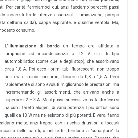
tati. Per carità fermiamoci qui, anzi facciamo parecchi passi
do innanzitutto le utenze essenziali: illuminazione, pompa
ata dell’aria calda), cappa aspirante, e qualche ventola. Ma,
 modesto consumo.
L’illuminazione di bordo
un tempo era affidata a
lampadine ad incandescenza a 12 V c.c. di tipo
automobilistico (come quelle degli stop), che assorbivano
circa 1,8 A. Poi ecco i primi tubi fluorescenti, non troppo
belli ma di minor consumo, diciamo da 0,8 a 1,5 A. Però
rapidamente si sono evoluti migliorando le prestazioni ma
incrementando gli assorbimenti, che arrivano anche a
superare i 2 – 3 A. Ma il passo successivo (catastrofico) si
ha con i faretti alogeni, di varia potenza. I più diffusi sono
quelli da 10 W ma ne esistono di più potenti. È vero, fanno
ano molto, anzi troppo, con il rischio di ustioni a toccarli
incasso nelle pareti, o nel tetto, tendono a “squagliare” la