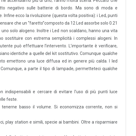
se ne accendiamo più di uno; fanno molta scena. Peccato che
tto negativo sulle batterie di bordo. Ma sono di moda e
. Infine ecco la rivoluzione (questa volta positiva): i Led, punti
i pensare che un “faretto”composto da 12 Led assorbe solo 0.21
 uno solo alogeno. Inoltre i Led non scaldano, hanno una vita
 sostituire con estrema semplicità i complessi alogeni. In
’utente può effettuare l’intervento. L’importante è verificare,
 siano identiche a quelle del kit sostitutivo. Comunque qualche
nto emettono una luce diffusa ed in genere più calda. I led
. Comunque, a parte il tipo di lampade, permetteteci qualche
ndispensabili e cercare di evitare l’uso di più punti luce
lle feste.
. e tenerne basso il volume. Si economizza corrente, non si
ici, play station e simili, specie ai bambini. Oltre a risparmiare