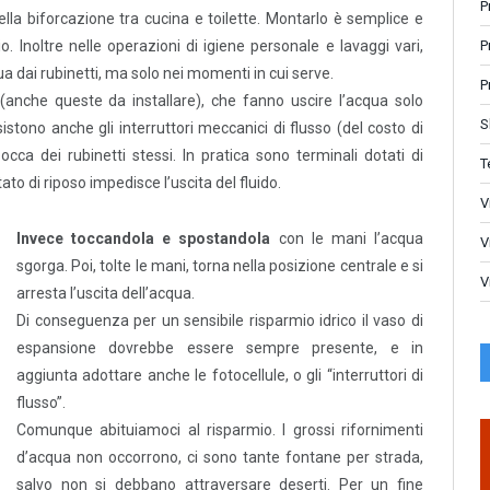
P
lla biforcazione tra cucina e toilette. Montarlo è semplice e
P
. Inoltre nelle operazioni di igiene personale e lavaggi vari,
a dai rubinetti, ma solo nei momenti in cui serve.
P
(anche queste da installare), che fanno uscire l’acqua solo
S
stono anche gli interruttori meccanici di flusso (del costo di
occa dei rubinetti stessi. In pratica sono terminali dotati di
T
ato di riposo impedisce l’uscita del fluido.
V
Invece toccandola e spostandola
con le mani l’acqua
V
sgorga. Poi, tolte le mani, torna nella posizione centrale e si
V
arresta l’uscita dell’acqua.
Di conseguenza per un sensibile risparmio idrico il vaso di
espansione dovrebbe essere sempre presente, e in
aggiunta adottare anche le fotocellule, o gli “interruttori di
flusso”.
Comunque abituiamoci al risparmio. I grossi rifornimenti
d’acqua non occorrono, ci sono tante fontane per strada,
salvo non si debbano attraversare deserti. Per un fine