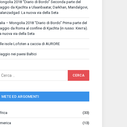
ongolia 2018 “Diario di Bordo” Seconda parte del
iaggio da Kjachta a Ulaanbaatar, Darkhan, Mandalgovi,
alanzadgad. La nuova via della Seta
talia – Mongolia 2018 “Diario di Bordo” Prima parte del
iaggio da Roma al confine di Kjachta (in russo: Кяхта).
a nuova via della Seta
lle isole Lofoten a caccia di AURORE
iaggio nei paesi Baltici
METE ED ARGOMENTI
frica
(33)
merica
(13)