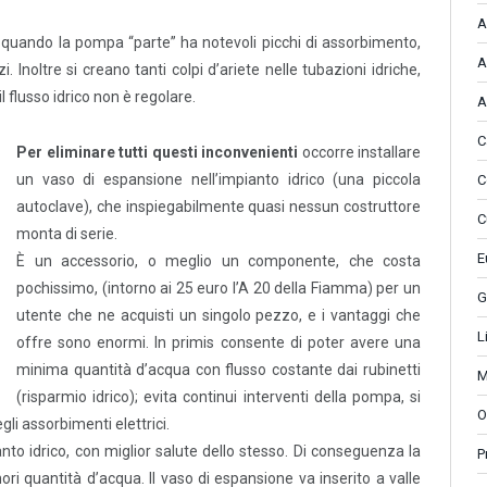
A
é quando la pompa “parte” ha notevoli picchi di assorbimento,
A
. Inoltre si creano tanti colpi d’ariete nelle tubazioni idriche,
l flusso idrico non è regolare.
A
C
Per eliminare tutti questi inconvenienti
occorre installare
un vaso di espansione nell’impianto idrico (una piccola
C
autoclave), che inspiegabilmente quasi nessun costruttore
C
monta di serie.
E
È un accessorio, o meglio un componente, che costa
pochissimo, (intorno ai 25 euro l’A 20 della Fiamma) per un
G
utente che ne acquisti un singolo pezzo, e i vantaggi che
L
offre sono enormi. In primis consente di poter avere una
minima quantità d’acqua con flusso costante dai rubinetti
M
(risparmio idrico); evita continui interventi della pompa, si
O
li assorbimenti elettrici.
anto idrico, con miglior salute dello stesso. Di conseguenza la
P
ori quantità d’acqua. Il vaso di espansione va inserito a valle