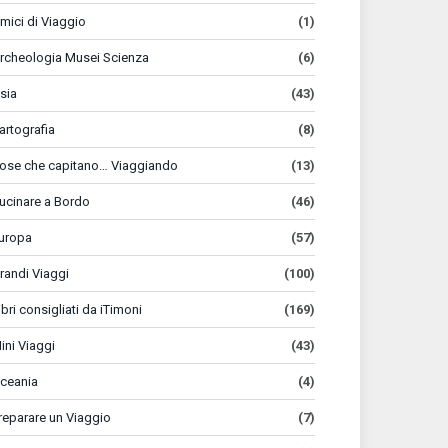
mici di Viaggio
(1)
rcheologia Musei Scienza
(6)
sia
(43)
artografia
(8)
ose che capitano… Viaggiando
(13)
ucinare a Bordo
(46)
uropa
(57)
randi Viaggi
(100)
ibri consigliati da iTimoni
(169)
ini Viaggi
(43)
ceania
(4)
reparare un Viaggio
(7)