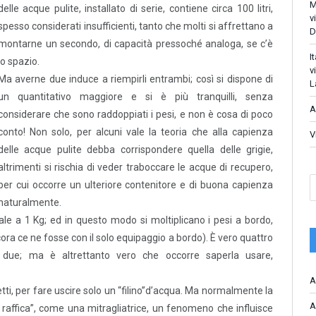
M
delle acque pulite, installato di serie, contiene circa 100 litri,
v
spesso considerati insufficienti, tanto che molti si affrettano a
D
montarne un secondo, di capacità pressoché analoga, se c’è
I
lo spazio.
v
Ma averne due induce a riempirli entrambi; così si dispone di
L
un quantitativo maggiore e si è più tranquilli, senza
A
considerare che sono raddoppiati i pesi, e non è cosa di poco
conto! Non solo, per alcuni vale la teoria che alla capienza
V
delle acque pulite debba corrispondere quella delle grigie,
altrimenti si rischia di veder traboccare le acque di recupero,
per cui occorre un ulteriore contenitore e di buona capienza
naturalmente.
ale a 1 Kg; ed in questo modo si moltiplicano i pesi a bordo,
cora ce ne fosse con il solo equipaggio a bordo). È vero quattro
 due; ma è altrettanto vero che occorre saperla usare,
A
tti, per fare uscire solo un “filino”d’acqua. Ma normalmente la
A
 raffica”, come una mitragliatrice, un fenomeno che influisce