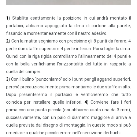
1
) Stabilita esattamente la posizione in cui andrà montato il
portabici, abbiamo appoggiato la dima di cartone alla parete,
fissandola momentaneamente con il nastro adesivo.
2
) Con la matita segniamo con precisione gli 8 punti da forare: 4
per le due staffe superiori e 4 per le inferiori. Poi si toglie la dima.
Quindi con la riga rigida controlliamo l’allineamento dei 4 punti e
con la bolla verifichiamo l’orizzontalità del tutto in rapporto a
quella del camper.
3
) Con il bulino “punzoniamo” solo i punti per gli agganci superiori,
perché precauzionalmente prima montiamo le due staffe in alto.
Dopo presenteremo il portabici e verificheremo che tutto
coincida per installare quelle inferiori.
4
) Conviene fare i fori
prima con una punta piccola (noi abbiamo usato una da 3 mm),
successivamente, con un paio di diametro maggiore si arriva a
quella prevista dal disegno di montaggio. In questo modo si può
rimediare a qualche piccolo errore nell’esecuzione dei buchi.