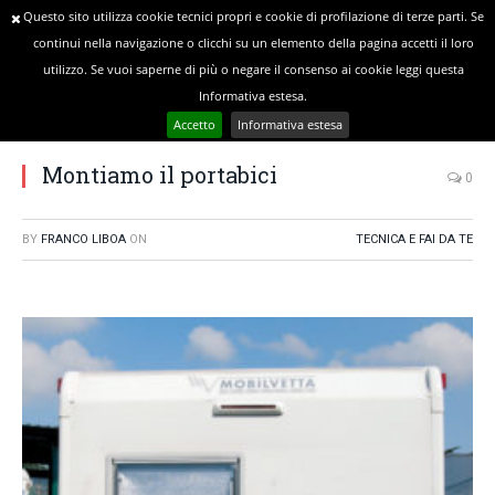
Questo sito utilizza cookie tecnici propri e cookie di profilazione di terze parti. Se
continui nella navigazione o clicchi su un elemento della pagina accetti il loro
utilizzo. Se vuoi saperne di più o negare il consenso ai cookie leggi questa
»
»
YOU ARE AT:
Home
Tecnica e Fai da Te
Informativa estesa.
Montiamo il portabici
Accetto
Informativa estesa
Montiamo il portabici
0
BY
FRANCO LIBOA
ON
TECNICA E FAI DA TE