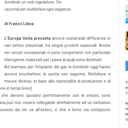
bombole: un solo regolatore. Tre
raccordi per soddisfare ogni esigenza.
di Franco Liboa
L’Europa Unita presenta
ancora sostanziali differenze in
vari settori industriali, tra singoli prodotti nazionali. Anche
nei veicoli ricreazionali ci sono componenti con particolari
eterogenei, realizzati per i paesi ai quali sono destinati.
Ad esempio per l’impianto del gas le bombole oggi hanno
ancora bocchettoni di uscita con sagome, filettature e
misure diverse, in base alla nazionalità di produzione e di
C
e
ne in tempi brevi).
1
e, che devono sposarsi perfettamente con le stesse, sono
liana può non essere collegabile direttamente ad un serbatoio
M
v
osciuto da chi va all’estero, e che è bene sia sottoposto
M
V