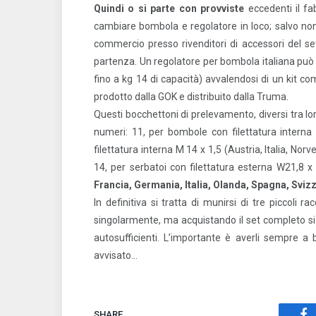
Quindi o si parte con provviste
eccedenti il fa
cambiare bombola e regolatore in loco; salvo non 
commercio presso rivenditori di accessori del s
partenza. Un regolatore per bombola italiana può s
fino a kg 14 di capacità) avvalendosi di un kit c
prodotto dalla GOK e distribuito dalla Truma.
Questi bocchettoni di prelevamento, diversi tra lor
numeri: 11, per bombole con filettatura interna
filettatura interna M 14 x 1,5 (Austria, Italia, Norv
14, per serbatoi con filettatura esterna W21,8 x 1
Francia, Germania, Italia, Olanda, Spagna, Sviz
In definitiva si tratta di munirsi di tre piccoli 
singolarmente, ma acquistando il set completo s
autosufficienti. L’importante è averli sempre a 
avvisato…
SHARE.