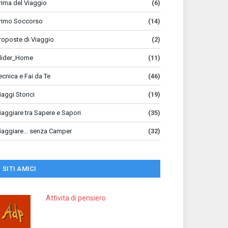
rima del Viaggio
(6)
rimo Soccorso
(14)
roposte di Viaggio
(2)
lider_Home
(11)
ecnica e Fai da Te
(46)
iaggi Storici
(19)
iaggiare tra Sapere e Sapori
(35)
iaggiare… senza Camper
(32)
SITI AMICI
Attivita di pensiero