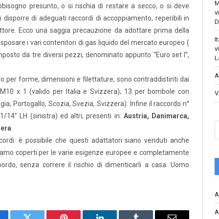
M
bbisogno presunto, o si rischia di restare a secco, o si deve
v
disporre di adeguati raccordi di accoppiamento, reperibili in
D
ettore. Ecco una saggia precauzione da adottare prima della
I
posare i vari contenitori di gas liquido del mercato europeo (
v
omposto da tre diversi pezzi, denominato appunto “Euro set I”,
L
A
o per forme, dimensioni e filettature, sono contraddistinti dai
 M10 x 1 (valido per Italia e Svizzera); 13 per bombole con
V
egia, Portogallo, Scozia, Svezia, Svizzera). Infine il raccordo n°
/14” LH (sinistra) ed altri, presenti in:
Austria, Danimarca,
zera
.
raccordi. è possibile che questi adattatori siano venduti anche
iamo coperti per le varie esigenze europee e completamente
bordo, senza correre il rischio di dimenticarli a casa. Uomo
A
A