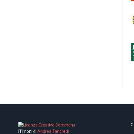
C
iTimoni di
Andrea Tancredi