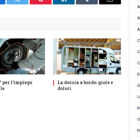
cebook
Twitter
Pinterest
LinkedIn
Tumblr
Email
A
A
A
C
C
C
E
” per l’impiego
La doccia a bordo: gioie e
G
le
dolori
L
M
O
P