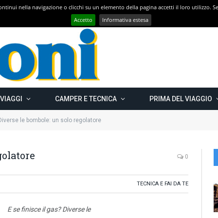
 continui nella navigazione o clicchi su un elemento della pagina accetti il loro utilizzo.
Con CAMPER GO – UN GRANDE VIAGGIO verso il nord est EUROPEO – Carelia Russa e Capo Nord 2019 – Km 13.000
Accetto
Informativa estesa
 VIAGGI
CAMPER E TECNICA
PRIMA DEL VIAGGIO
Diverse le bombole: un solo regolatore
golatore
0
TECNICA E FAI DA TE
E se finisce il gas? Diverse le