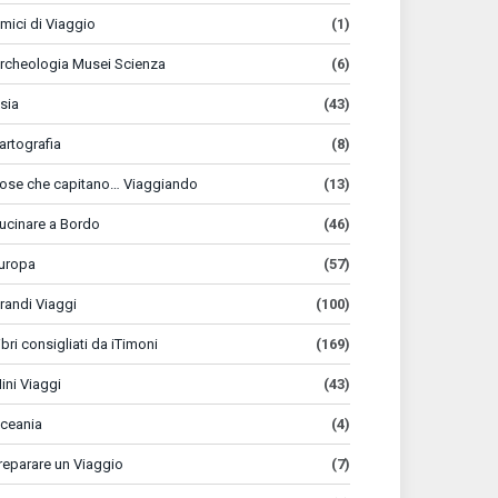
mici di Viaggio
(1)
rcheologia Musei Scienza
(6)
sia
(43)
artografia
(8)
ose che capitano… Viaggiando
(13)
ucinare a Bordo
(46)
uropa
(57)
randi Viaggi
(100)
ibri consigliati da iTimoni
(169)
ini Viaggi
(43)
ceania
(4)
reparare un Viaggio
(7)