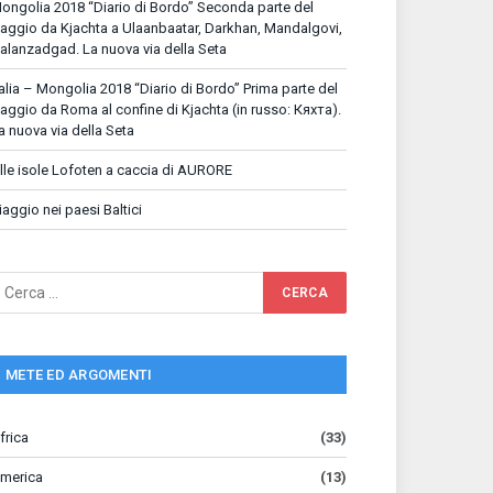
ongolia 2018 “Diario di Bordo” Seconda parte del
iaggio da Kjachta a Ulaanbaatar, Darkhan, Mandalgovi,
alanzadgad. La nuova via della Seta
talia – Mongolia 2018 “Diario di Bordo” Prima parte del
iaggio da Roma al confine di Kjachta (in russo: Кяхта).
a nuova via della Seta
lle isole Lofoten a caccia di AURORE
iaggio nei paesi Baltici
METE ED ARGOMENTI
frica
(33)
merica
(13)