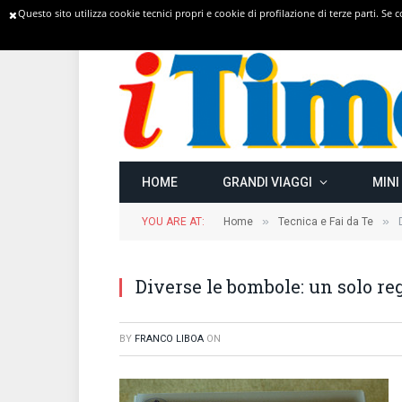
Questo sito utilizza cookie tecnici propri e cookie di profilazione di terze parti. Se
TRENDING
HOME
GRANDI VIAGGI
MINI
»
»
YOU ARE AT:
Home
Tecnica e Fai da Te
Diverse le bombole: un solo re
BY
FRANCO LIBOA
ON