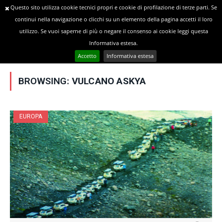
Questo sito utilizza cookie tecnici propri e cookie di profilazione di terze parti. Se
continui nella navigazione o clicchi su un elemento della pagina accetti il loro
utilizzo. Se vuoi saperne di più o negare il consenso ai cookie leggi questa
»
YOU ARE AT:
Home
Posts Tagged "Vulcano Askya"
Informativa estesa.
Accetto
Informativa estesa
BROWSING:
VULCANO ASKYA
EUROPA