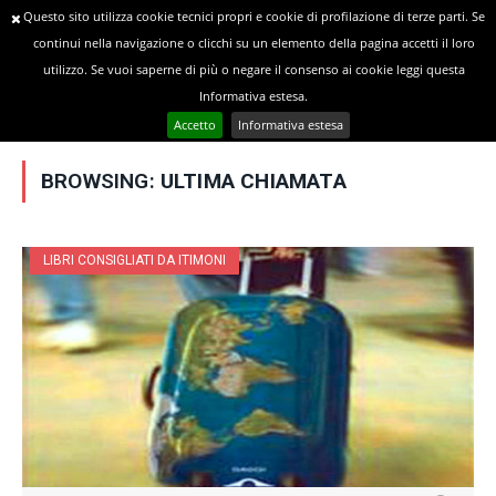
Questo sito utilizza cookie tecnici propri e cookie di profilazione di terze parti. Se
continui nella navigazione o clicchi su un elemento della pagina accetti il loro
utilizzo. Se vuoi saperne di più o negare il consenso ai cookie leggi questa
»
YOU ARE AT:
Home
Posts Tagged "Ultima chiamata"
Informativa estesa.
Accetto
Informativa estesa
BROWSING:
ULTIMA CHIAMATA
LIBRI CONSIGLIATI DA ITIMONI