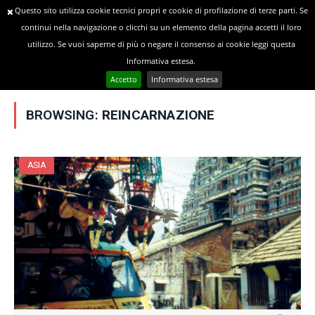
Questo sito utilizza cookie tecnici propri e cookie di profilazione di terze parti. Se
continui nella navigazione o clicchi su un elemento della pagina accetti il loro
utilizzo. Se vuoi saperne di più o negare il consenso ai cookie leggi questa
»
YOU ARE AT:
Home
Posts Tagged "reincarnazione"
Informativa estesa.
Accetto
Informativa estesa
BROWSING:
REINCARNAZIONE
ASIA