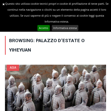
Questo sito utilizza cookie tecnici propri e cookie di profilazione di terze parti. Se
continui nella navigazione o clicchi su un elemento della pagina accetti il loro
utilizzo. Se vuoi saperne di più o negare il consenso ai cookie leggi questa
»
YOU ARE AT:
Home
Posts Tagged "Palazzo d’Estate o Yiheyuan"
Informativa estesa.
Accetto
Informativa estesa
BROWSING:
PALAZZO D’ESTATE O
YIHEYUAN
ASIA