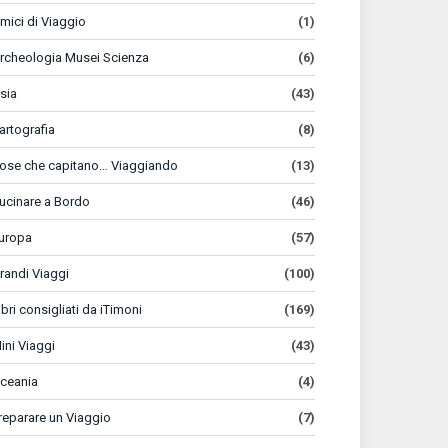
mici di Viaggio
(1)
rcheologia Musei Scienza
(6)
sia
(43)
artografia
(8)
ose che capitano… Viaggiando
(13)
ucinare a Bordo
(46)
uropa
(57)
randi Viaggi
(100)
ibri consigliati da iTimoni
(169)
ini Viaggi
(43)
ceania
(4)
reparare un Viaggio
(7)