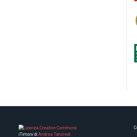
C
iTimoni di
Andrea Tancredi