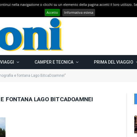
 continui nella navigazione o clicchi su un elemento della pagina accetti il loro utilizzo.
Con CAMPER GO – UN GRANDE VIAGGIO verso il nord est EUROPEO – Carelia Russa e Capo Nord 2019 – Km 13.000
Accetto
Informativa estesa
 VIAGGI
CAMPER E TECNICA
PRIMA DEL VIAGGIO
ografia e fontana Lago BitcaDoamnei"
 E FONTANA LAGO BITCADOAMNEI