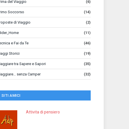
rima del Viaggio
(6)
rimo Soccorso
(14)
roposte di Viaggio
(2)
lider_Home
(11)
ecnica e Fai da Te
(46)
iaggi Storici
(19)
iaggiare tra Sapere e Sapori
(35)
iaggiare… senza Camper
(32)
SITI AMICI
Attivita di pensiero