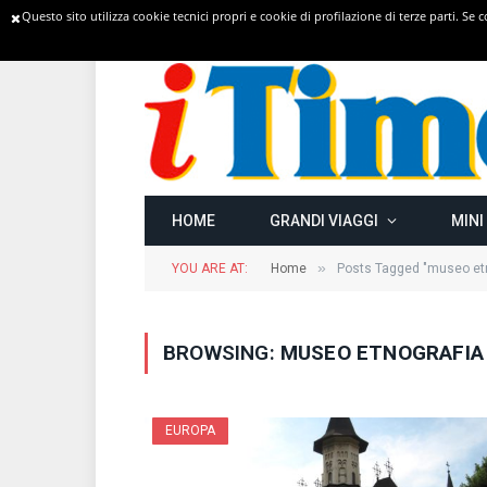
Questo sito utilizza cookie tecnici propri e cookie di profilazione di terze parti. Se
TRENDING
HOME
GRANDI VIAGGI
MINI
»
YOU ARE AT:
Home
Posts Tagged "museo etn
BROWSING:
MUSEO ETNOGRAFIA
EUROPA