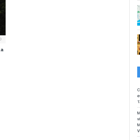
0
na
C
e
1
M
v
M
V