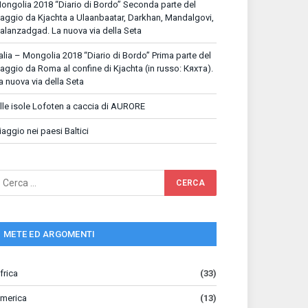
ongolia 2018 “Diario di Bordo” Seconda parte del
iaggio da Kjachta a Ulaanbaatar, Darkhan, Mandalgovi,
alanzadgad. La nuova via della Seta
talia – Mongolia 2018 “Diario di Bordo” Prima parte del
iaggio da Roma al confine di Kjachta (in russo: Кяхта).
a nuova via della Seta
lle isole Lofoten a caccia di AURORE
iaggio nei paesi Baltici
METE ED ARGOMENTI
frica
(33)
merica
(13)