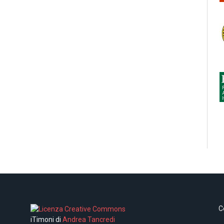
C
iTimoni di
Andrea Tancredi