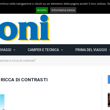
 continui nella navigazione o clicchi su un elemento della pagina accetti il loro utilizzo.
Con CAMPER GO – UN GRANDE VIAGGIO verso il nord est EUROPEO – Carelia Russa e Capo Nord 2019 – Km 13.000
Accetto
Informativa estesa
 VIAGGI
CAMPER E TECNICA
PRIMA DEL VIAGGIO
riosa e ricca di contrasti"
 RICCA DI CONTRASTI