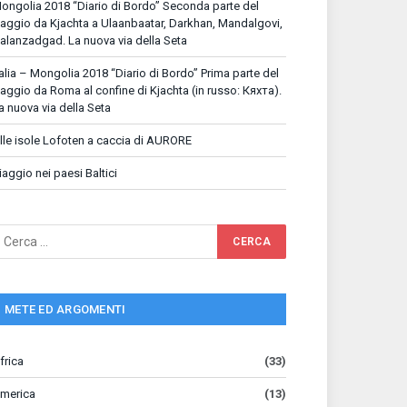
ongolia 2018 “Diario di Bordo” Seconda parte del
iaggio da Kjachta a Ulaanbaatar, Darkhan, Mandalgovi,
alanzadgad. La nuova via della Seta
talia – Mongolia 2018 “Diario di Bordo” Prima parte del
iaggio da Roma al confine di Kjachta (in russo: Кяхта).
a nuova via della Seta
lle isole Lofoten a caccia di AURORE
iaggio nei paesi Baltici
METE ED ARGOMENTI
frica
(33)
merica
(13)