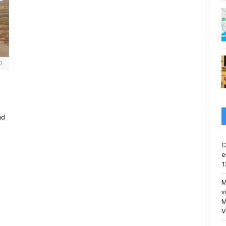
0
ad
C
e
1
M
v
M
V