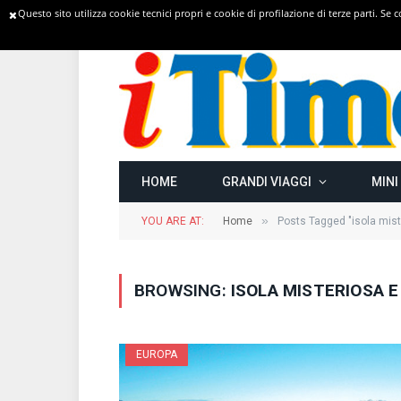
Questo sito utilizza cookie tecnici propri e cookie di profilazione di terze parti. Se
TRENDING
HOME
GRANDI VIAGGI
MINI
»
YOU ARE AT:
Home
Posts Tagged "isola miste
BROWSING:
ISOLA MISTERIOSA E
EUROPA