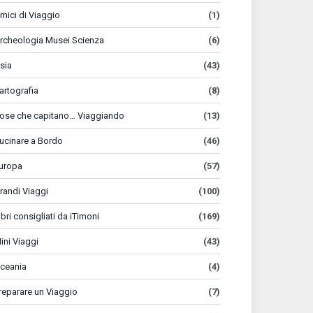
mici di Viaggio
(1)
rcheologia Musei Scienza
(6)
sia
(43)
artografia
(8)
ose che capitano… Viaggiando
(13)
ucinare a Bordo
(46)
uropa
(57)
randi Viaggi
(100)
ibri consigliati da iTimoni
(169)
ini Viaggi
(43)
ceania
(4)
reparare un Viaggio
(7)