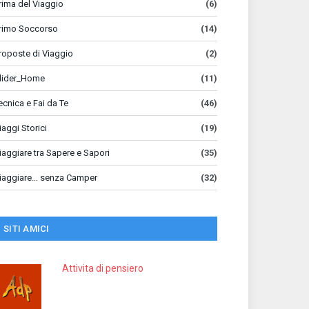
rima del Viaggio
(6)
rimo Soccorso
(14)
roposte di Viaggio
(2)
lider_Home
(11)
ecnica e Fai da Te
(46)
iaggi Storici
(19)
iaggiare tra Sapere e Sapori
(35)
iaggiare… senza Camper
(32)
SITI AMICI
Attivita di pensiero