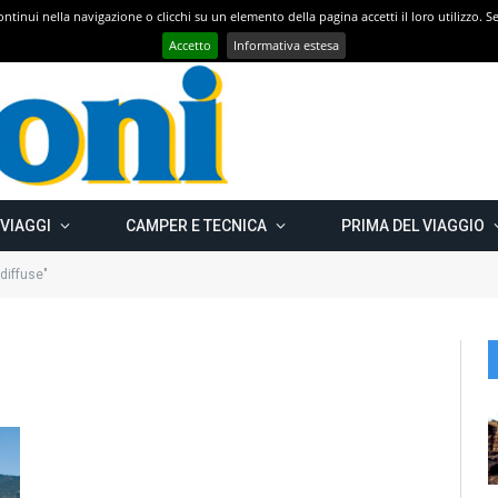
 continui nella navigazione o clicchi su un elemento della pagina accetti il loro utilizzo.
Con CAMPER GO – UN GRANDE VIAGGIO verso il nord est EUROPEO – Carelia Russa e Capo Nord 2019 – Km 13.000
Accetto
Informativa estesa
 VIAGGI
CAMPER E TECNICA
PRIMA DEL VIAGGIO
diffuse"