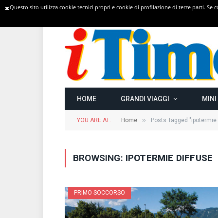
Questo sito utilizza cookie tecnici propri e cookie di profilazione di terze parti. Se
TRENDING
HOME
GRANDI VIAGGI
MINI
»
YOU ARE AT:
Home
Posts Tagged "ipotermie 
BROWSING:
IPOTERMIE DIFFUSE
PRIMO SOCCORSO