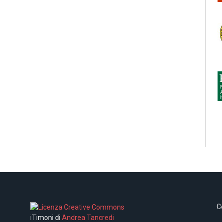
C
iTimoni di
Andrea Tancredi