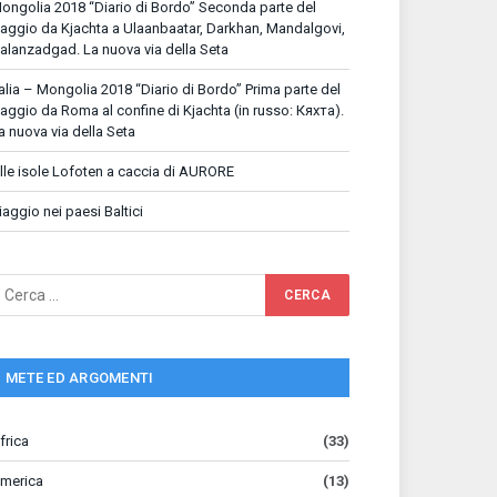
ongolia 2018 “Diario di Bordo” Seconda parte del
iaggio da Kjachta a Ulaanbaatar, Darkhan, Mandalgovi,
alanzadgad. La nuova via della Seta
talia – Mongolia 2018 “Diario di Bordo” Prima parte del
iaggio da Roma al confine di Kjachta (in russo: Кяхта).
a nuova via della Seta
lle isole Lofoten a caccia di AURORE
iaggio nei paesi Baltici
METE ED ARGOMENTI
frica
(33)
merica
(13)