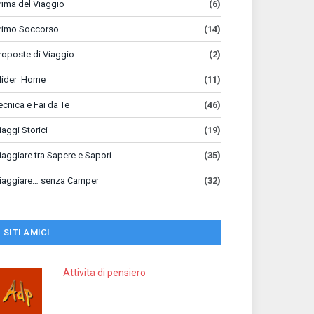
rima del Viaggio
(6)
rimo Soccorso
(14)
roposte di Viaggio
(2)
lider_Home
(11)
ecnica e Fai da Te
(46)
iaggi Storici
(19)
iaggiare tra Sapere e Sapori
(35)
iaggiare… senza Camper
(32)
SITI AMICI
Attivita di pensiero