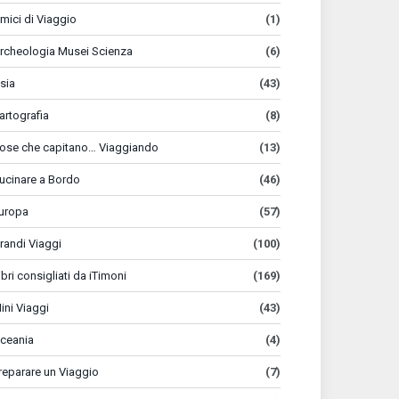
mici di Viaggio
(1)
rcheologia Musei Scienza
(6)
sia
(43)
artografia
(8)
ose che capitano… Viaggiando
(13)
ucinare a Bordo
(46)
uropa
(57)
randi Viaggi
(100)
ibri consigliati da iTimoni
(169)
ini Viaggi
(43)
ceania
(4)
reparare un Viaggio
(7)