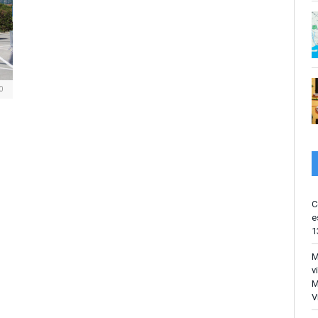
0
C
e
1
M
v
M
V