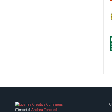
C
iTimoni di
Andrea Tancredi