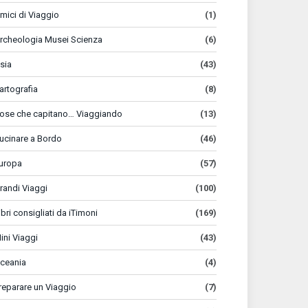
mici di Viaggio
(1)
rcheologia Musei Scienza
(6)
sia
(43)
artografia
(8)
ose che capitano… Viaggiando
(13)
ucinare a Bordo
(46)
uropa
(57)
randi Viaggi
(100)
ibri consigliati da iTimoni
(169)
ini Viaggi
(43)
ceania
(4)
reparare un Viaggio
(7)