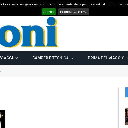
 continui nella navigazione o clicchi su un elemento della pagina accetti il loro utilizzo.
Con CAMPER GO – UN GRANDE VIAGGIO verso il nord est EUROPEO – Carelia Russa e Capo Nord 2019 – Km 13.000
Accetto
Informativa estesa
 VIAGGI
CAMPER E TECNICA
PRIMA DEL VIAGGIO
a"