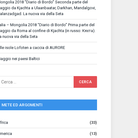
ongolia 2018 “Diario di Bordo” Seconda parte del
iaggio da Kjachta a Ulaanbaatar, Darkhan, Mandalgovi,
alanzadgad. La nuova via della Seta
talia – Mongolia 2018 “Diario di Bordo” Prima parte del
iaggio da Roma al confine di Kjachta (in russo: Кяхта).
a nuova via della Seta
lle isole Lofoten a caccia di AURORE
iaggio nei paesi Baltici
METE ED ARGOMENTI
frica
(33)
merica
(13)