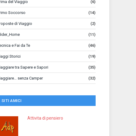
rima del Viaggio
(6)
rimo Soccorso
(14)
roposte di Viaggio
(2)
lider_Home
(11)
ecnica e Fai da Te
(46)
iaggi Storici
(19)
iaggiare tra Sapere e Sapori
(35)
iaggiare… senza Camper
(32)
SITI AMICI
Attivita di pensiero