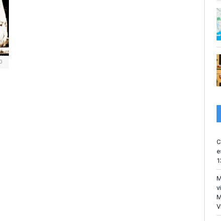
0
C
e
1
M
v
M
V