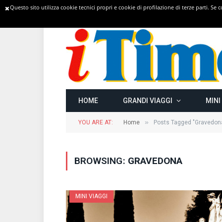
Questo sito utilizza cookie tecnici propri e cookie di profilazione di terze parti. Se
TRENDING
HOME
GRANDI VIAGGI
MINI
»
YOU ARE AT:
Home
Posts Tagged "Gravedon
BROWSING:
GRAVEDONA
MINI VIAGGI