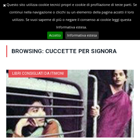
Questo sito utilizza cookie tecnici propri e cookie di profilazione di terze parti. Se
continui nella navigazione o clicchi su un elemento della pagina accetti il loro
utilizzo. Se vuoi saperne di più o negare il consenso ai cookie leggi questa
»
YOU ARE AT:
Home
Posts Tagged "Cuccette per signora"
Informativa estesa.
Accetto
Informativa estesa
BROWSING:
CUCCETTE PER SIGNORA
LIBRI CONSIGLIATI DA ITIMONI