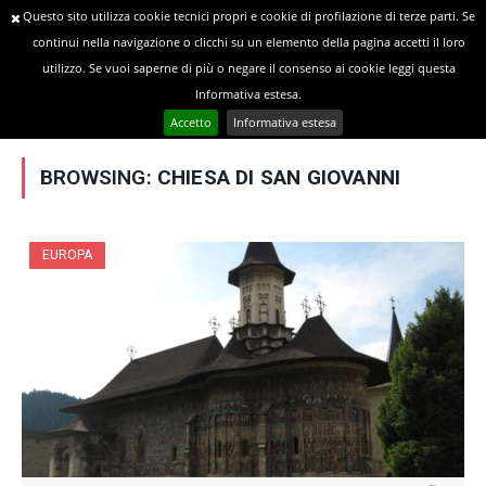
Questo sito utilizza cookie tecnici propri e cookie di profilazione di terze parti. Se
continui nella navigazione o clicchi su un elemento della pagina accetti il loro
utilizzo. Se vuoi saperne di più o negare il consenso ai cookie leggi questa
»
YOU ARE AT:
Home
Posts Tagged "chiesa di San Giovanni"
Informativa estesa.
Accetto
Informativa estesa
BROWSING:
CHIESA DI SAN GIOVANNI
EUROPA