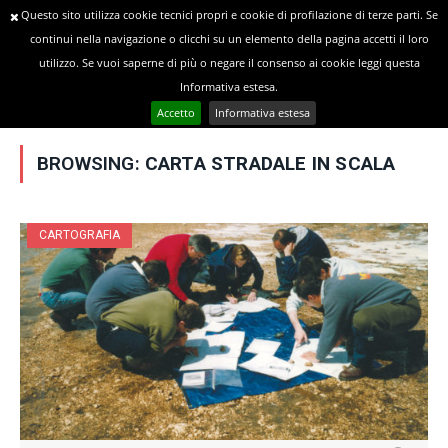
Questo sito utilizza cookie tecnici propri e cookie di profilazione di terze parti. Se
continui nella navigazione o clicchi su un elemento della pagina accetti il loro
utilizzo. Se vuoi saperne di più o negare il consenso ai cookie leggi questa
»
YOU ARE AT:
Home
Posts Tagged "carta stradale in scala"
Informativa estesa.
Accetto
Informativa estesa
BROWSING:
CARTA STRADALE IN SCALA
CARTOGRAFIA