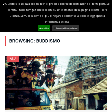
Questo sito utilizza cookie tecnici propri e cookie di profilazione di terze parti. Se
continui nella navigazione o clicchi su un elemento della pagina accetti il loro
utilizzo. Se vuoi saperne di più o negare il consenso ai cookie leggi questa
»
YOU ARE AT:
Home
Posts Tagged "buddismo"
Informativa estesa.
Accetto
Informativa estesa
BROWSING:
BUDDISMO
ASIA