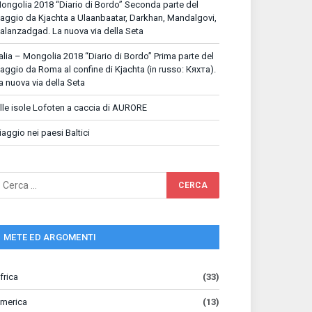
ongolia 2018 “Diario di Bordo” Seconda parte del
iaggio da Kjachta a Ulaanbaatar, Darkhan, Mandalgovi,
alanzadgad. La nuova via della Seta
talia – Mongolia 2018 “Diario di Bordo” Prima parte del
iaggio da Roma al confine di Kjachta (in russo: Кяхта).
a nuova via della Seta
lle isole Lofoten a caccia di AURORE
iaggio nei paesi Baltici
METE ED ARGOMENTI
frica
(33)
merica
(13)