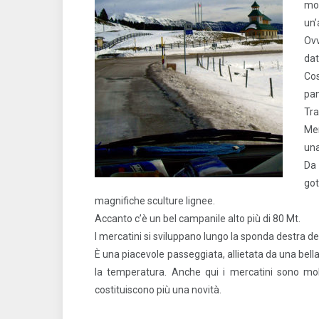
mo
un’
Ovv
dat
Cos
pan
Tra
Mer
una
Da
go
magnifiche sculture lignee.
Accanto c’è un bel campanile alto più di 80 Mt.
I mercatini si sviluppano lungo la sponda destra de
È una piacevole passeggiata, allietata da una bella 
la temperatura. Anche qui i mercatini sono mo
costituiscono più una novità.