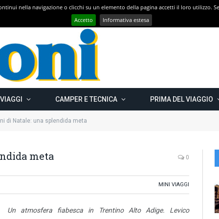
 continui nella navigazione o clicchi su un elemento della pagina accetti il loro utilizzo.
Con CAMPER GO – UN GRANDE VIAGGIO verso il nord est EUROPEO – Carelia Russa e Capo Nord 2019 – Km 13.000
Accetto
Informativa estesa
 VIAGGI
CAMPER E TECNICA
PRIMA DEL VIAGGIO
ini di Natale: una splendida meta
lendida meta
0
MINI VIAGGI
Un atmosfera fiabesca in Trentino Alto Adige. Levico