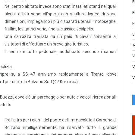
P
Nel centro abitato invece sono stati installati stand nei quali
P
alcuni artisti sono all’opera con sculture lignee di varie
dimensioni, impiegando i più disparati utensili: motoseghe,
P
frullini, levigatrici varie, fino al classico scalpello.
S
Una carrozza trainata da un paio di cavalli consente ai
visitatori di effettuare un breve giro turistico.
T
Il centro è tutto pedonale, addobbato secondo i canoni
V
ulizia.
V
mpre sulla SS 47 arriviamo rapidamente a Trento, dove
V
d per uscire a Bolzano Sud (47 Km circa).
uozzi, dove c’è un parcheggio per auto e veicoli ricreazionali,
atuito.
Fra l’altro per i giorni del ponte dell’Immacolata il Comune di
Bolzano intelligentemente ha riservato tutto il grande
piazzale al parcheggio dei camper, oltre ad aver allestito