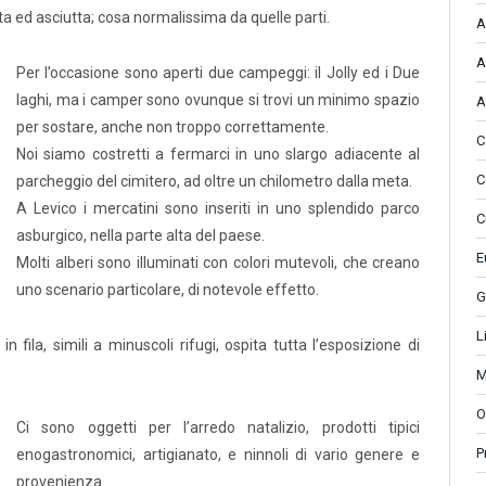
ta ed asciutta; cosa normalissima da quelle parti.
A
A
Per l’occasione sono aperti due campeggi: il Jolly ed i Due
laghi, ma i camper sono ovunque si trovi un minimo spazio
A
per sostare, anche non troppo correttamente.
C
Noi siamo costretti a fermarci in uno slargo adiacente al
C
parcheggio del cimitero, ad oltre un chilometro dalla meta.
A Levico i mercatini sono inseriti in uno splendido parco
C
asburgico, nella parte alta del paese.
E
Molti alberi sono illuminati con colori mutevoli, che creano
uno scenario particolare, di notevole effetto.
G
L
in fila, simili a minuscoli rifugi, ospita tutta l’esposizione di
M
O
Ci sono oggetti per l’arredo natalizio, prodotti tipici
P
enogastronomici, artigianato, e ninnoli di vario genere e
provenienza.