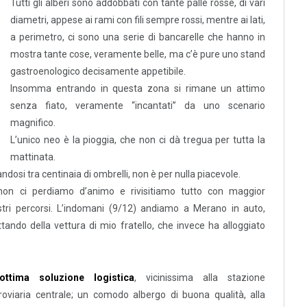
Tutti gli alberi sono addobbati con tante palle rosse, di vari
diametri, appese ai rami con fili sempre rossi, mentre ai lati,
a perimetro, ci sono una serie di bancarelle che hanno in
mostra tante cose, veramente belle, ma c’è pure uno stand
gastroenologico decisamente appetibile.
Insomma entrando in questa zona si rimane un attimo
senza fiato, veramente “incantati” da uno scenario
magnifico.
L’unico neo è la pioggia, che non ci dà tregua per tutta la
mattinata.
andosi tra centinaia di ombrelli, non è per nulla piacevole.
 non ci perdiamo d’animo e rivisitiamo tutto con maggior
tri percorsi. L’indomani (9/12) andiamo a Merano in auto,
ando della vettura di mio fratello, che invece ha alloggiato
’ottima soluzione logistica
, vicinissima alla stazione
roviaria centrale; un comodo albergo di buona qualità, alla