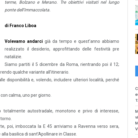
terme, Bolzano e Merano. Tre obiettivi visitati nel lungo
ponte dell’Immaccolata.
di Franco Liboa
Volevamo andarci
già da tempo e quest’anno abbiamo
realizzato il desiderio, approfittando delle festività pre
natalizie.
Siamo partiti il 5 dicembre da Roma, rientrando poi il 12;
rendo qualche variante all’itinerario.
le disponibilità e, volendo, includere ulteriori località, perché
C
e
i con calma, uno per giorno.
1
o totalmente autostradale, monotono e privo di interesse,
M
v
itorno.
M
te, poi, imboccata la E 45 arriviamo a Ravenna verso sera,
V
lla basilica di sant’Apollinare in Classe.