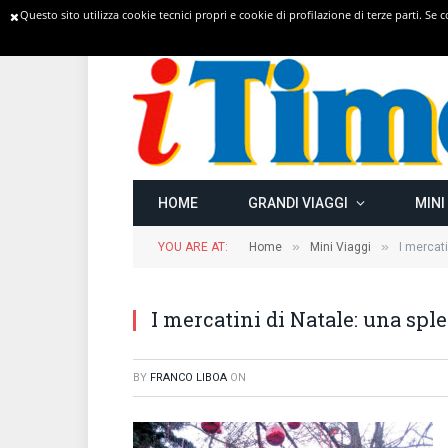
Questo sito utilizza cookie tecnici propri e cookie di profilazione di terze parti. Se
TRENDING
HOME
GRANDI VIAGGI
MINI
»
»
YOU ARE AT:
Home
Mini Viaggi
I mercat
I mercatini di Natale: una sp
BY
FRANCO LIBOA
ON