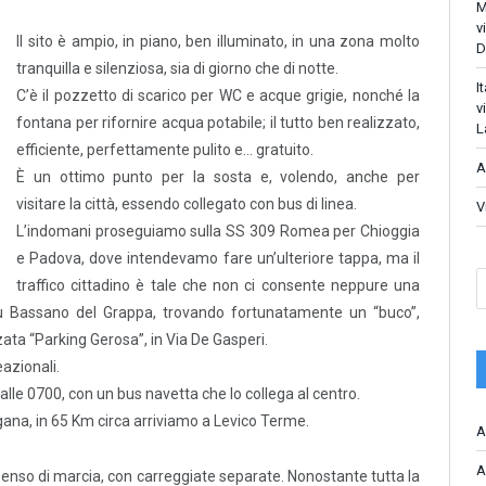
M
v
Il sito è ampio, in piano, ben illuminato, in una zona molto
D
tranquilla e silenziosa, sia di giorno che di notte.
I
C’è il pozzetto di scarico per WC e acque grigie, nonché la
v
fontana per rifornire acqua potabile; il tutto ben realizzato,
L
efficiente, perfettamente pulito e… gratuito.
A
È un ottimo punto per la sosta e, volendo, anche per
visitare la città, essendo collegato con bus di linea.
V
L’indomani proseguiamo sulla SS 309 Romea per Chioggia
e Padova, dove intendevamo fare un’ulteriore tappa, ma il
traffico cittadino è tale che non ci consente neppure una
su Bassano del Grappa, trovando fortunatamente un “buco”,
ata “Parking Gerosa”, in Via De Gasperi.
eazionali.
alle 0700, con un bus navetta che lo collega al centro.
gana, in 65 Km circa arriviamo a Levico Terme.
A
A
 senso di marcia, con carreggiate separate. Nonostante tutta la