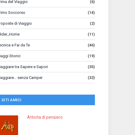
rima del Viaggio
(6)
rimo Soccorso
(14)
roposte di Viaggio
(2)
lider_Home
(11)
ecnica e Fai da Te
(46)
iaggi Storici
(19)
iaggiare tra Sapere e Sapori
(35)
iaggiare… senza Camper
(32)
SITI AMICI
Attivita di pensiero