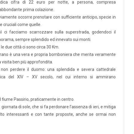
dica cifra di 22 euro per notte, a persona, compresa
abbondante prima colazione.
iamente occorre prenotare con sufficiente anticipo, specie in
e cruciali come quelle.
ì ci facciamo scarrozzare sulla superstrada, godendoci il
orama, sempre splendido ed innevato sui monti.
 le due città ci sono circa 30 Km.
ano è una vera e propria bomboniera che merita veramente
 visita ben più approfondita.
 non perdere il duomo: una splendida e severa cattedrale
tica del XIV – XV secolo, nel cui interno si ammirano
l fiume Passirio, praticamente in centro.
giornata di sole, che si fa perdonare l’assenza di ieri, e mitiga
lto interessanti e con tante proposte, anche se ormai non