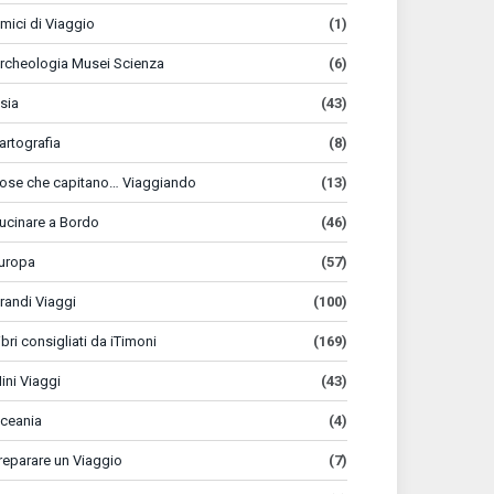
mici di Viaggio
(1)
rcheologia Musei Scienza
(6)
sia
(43)
artografia
(8)
ose che capitano… Viaggiando
(13)
ucinare a Bordo
(46)
uropa
(57)
randi Viaggi
(100)
ibri consigliati da iTimoni
(169)
ini Viaggi
(43)
ceania
(4)
reparare un Viaggio
(7)