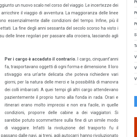
P
ggiunto un nuovo scalo nel corso del viaggio. Le incertezze dei
P
arricchire il viaggio di avventura. La maggioranza delle linee
dono essenzialmente dalle condizioni del tempo. Infine, più il
P
ettati. La fine degli anni sessanta del secolo scorso ha visto i
S
u delle linee regolari per passare alla crociera, lasciando agli
T
V
Per i cargo è accaduto il contrario.
I cargo, cinquant’anni
fa, trasportavano oggetti di ogni forma e dimensione. Il loro
V
stivaggio era un’arte delicata che poteva richiedere vari
V
giorni, per la natura delle merci e la possibilità di manovra
dei colli imbarcati. A quei tempi gli altri cargo attendevano
pazientemente il proprio turno alla fonda in rada. Orari e
itinerari erano molto imprecisi e non era facile, in quelle
condizioni, proporre delle cabine a dei viaggiatori. Si
sarebbe potuto scommettere sulla fine di un simile modo
di viaggiare. Infatti la rivoluzione del trasporto fu il
assano dalle navi, ai treni, agli autocarri hanno rivoluzionato