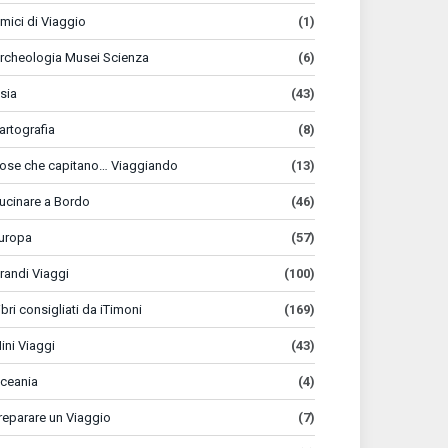
mici di Viaggio
(1)
rcheologia Musei Scienza
(6)
sia
(43)
artografia
(8)
ose che capitano… Viaggiando
(13)
ucinare a Bordo
(46)
uropa
(57)
randi Viaggi
(100)
ibri consigliati da iTimoni
(169)
ini Viaggi
(43)
ceania
(4)
reparare un Viaggio
(7)