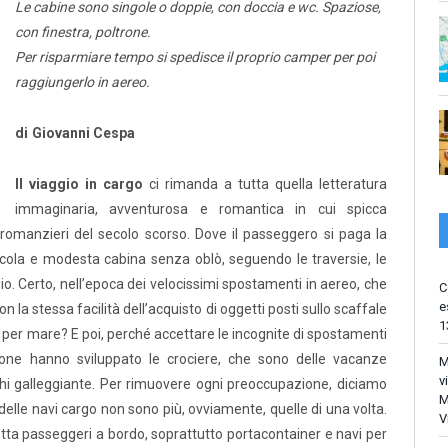
Le cabine sono singole o doppie, con doccia e wc. Spaziose,
con finestra, poltrone.
Per risparmiare tempo si spedisce il proprio camper per poi
raggiungerlo in aereo.
di Giovanni Cespa
Il viaggio in cargo
ci rimanda a tutta quella letteratura
immaginaria, avventurosa e romantica in cui spicca
omanzieri del secolo scorso. Dove il passeggero si paga la
ccola e modesta cabina senza oblò, seguendo le traversie, le
io. Certo, nell’epoca dei velocissimi spostamenti in aereo, che
C
e
la stessa facilità dell’acquisto di oggetti posti sullo scaffale
1
 per mare? E poi, perché accettare le incognite di spostamenti
ione hanno sviluppato le crociere, che sono delle vacanze
M
v
chi galleggiante. Per rimuovere ogni preoccupazione, diciamo
M
delle navi cargo non sono più, ovviamente, quelle di una volta.
V
tta passeggeri a bordo, soprattutto portacontainer e navi per