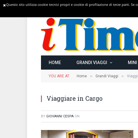
Questo sito utilizza cookie tecnici propri e cookie di profilazione di terze parti. Se
TRENDING
HOME
GRANDI VIAGGI
MINI
»
»
YOU ARE AT:
Home
Grandi Viaggi
Viaggi
Viaggiare in Cargo
BY
GIOVANNI CESPA
ON