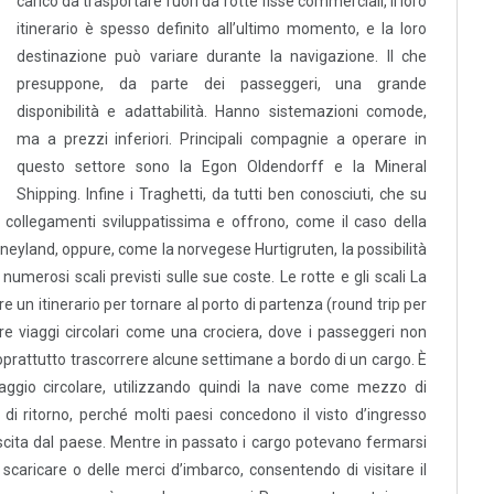
carico da trasportare fuori da rotte fisse commerciali, il loro
itinerario è spesso definito all’ultimo momento, e la loro
destinazione può variare durante la navigazione. Il che
presuppone, da parte dei passeggeri, una grande
disponibilità e adattabilità. Hanno sistemazioni comode,
ma a prezzi inferiori. Principali compagnie a operare in
questo settore sono la Egon Oldendorff e la Mineral
Shipping. Infine i Traghetti, da tutti ben conosciuti, che su
collegamenti sviluppatissima e offrono, come il caso della
sneyland, oppure, come la norvegese Hurtigruten, la possibilità
numerosi scali previsti sulle sue coste. Le rotte e gli scali La
e un itinerario per tornare al porto di partenza (round trip per
ire viaggi circolari come una crociera, dove i passeggeri non
oprattutto trascorrere alcune settimane a bordo di un cargo. È
iaggio circolare, utilizzando quindi la nave come mezzo di
 di ritorno, perché molti paesi concedono il visto d’ingresso
uscita dal paese. Mentre in passato i cargo potevano fermarsi
 scaricare o delle merci d’imbarco, consentendo di visitare il