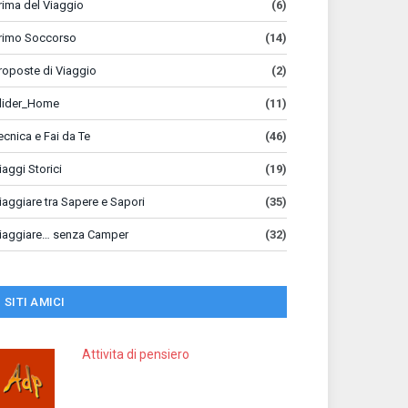
rima del Viaggio
(6)
rimo Soccorso
(14)
roposte di Viaggio
(2)
lider_Home
(11)
ecnica e Fai da Te
(46)
iaggi Storici
(19)
iaggiare tra Sapere e Sapori
(35)
iaggiare… senza Camper
(32)
SITI AMICI
Attivita di pensiero