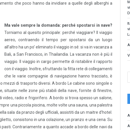
M
ttamento che poco hanno da invidiare a quelle degli alberghi a
v
D
I
Ma vale sempre la domanda: perché spostarsi in nave?
v
Torniamo al quesito principale: perché viaggiare? Il viaggio
L
aereo, contraendo il tempo per spostarsi da un luogo
A
all’altro ha un po’ eliminato il viaggio in sé: si va in vacanza a
Bali, a San Francisco, in Thailandia. La vacanza non è più il
V
viaggio. Il viaggio in cargo permette di ristabilire il rapporto
con il viaggio. Inoltre, sfruttando la fitta rete di collegamenti
che le varie compagnie di navigazione hanno tracciato, è
do mezzi di trasporto diversi. A bordo Le cabine sono singole o
e, situate nelle zone più stabili della nave, fornite di finestre,
di video, radio e frigorifero. A bordo si trova spesso un salone,
empre una piccola piscina, molte volte una sauna, una palestra
ella sala da pranzo degli ufficiali, assistiti da un maitre d’hotel.
A
 biglietto, consistono in una colazione, un pranzo e una cena. Su
A
e i pasti. Contrariamente a quanto accade a bordo delle navi da