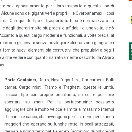
tate navi appositamente per il loro trasporto e questo tipo di
ù. Alcune sono dei giganti veri e propri – le Overpanamax – così
ama. Con questo tipo di trasporto tutto si è normalizzato su
 degli itinerari molto più precisi e affidabili di una volta, e ciò
 Accanto a questi cargo moderni e funzionali, a volte precisi al
rcorrono gli oceani senza privilegiare alcuna zona geografica
 fornito nuovi elementi sia costruttivi che propulsivi e oggi i
 a che vedere con quanto narrativamente descritto da Alvaro
er.
Porta Container,
Ro-ro, Navi frigorifere, Car carriers, Bulk
carrier, Cargo misti, Tramp e Traghetti, queste le unità,
ciascun tipo con proprie peculiarità, su cui è possibile
spostarsi sui mari. Per la portacontainer possiamo
aggiungere che è molto veloce e limita al massimo i tempi
di scarico e carico, che avvengono però, almeno per le unità
maggiori che operano su lunghe rotte, in scali attrezzati,
dei veri e propri terminal. La Ro-ro (acronimo di roll on-roll