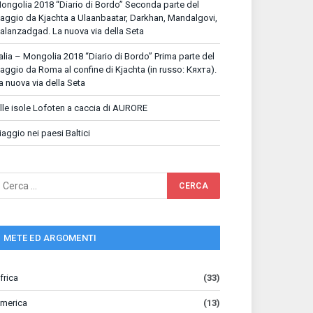
ongolia 2018 “Diario di Bordo” Seconda parte del
iaggio da Kjachta a Ulaanbaatar, Darkhan, Mandalgovi,
alanzadgad. La nuova via della Seta
talia – Mongolia 2018 “Diario di Bordo” Prima parte del
iaggio da Roma al confine di Kjachta (in russo: Кяхта).
a nuova via della Seta
lle isole Lofoten a caccia di AURORE
iaggio nei paesi Baltici
METE ED ARGOMENTI
frica
(33)
merica
(13)