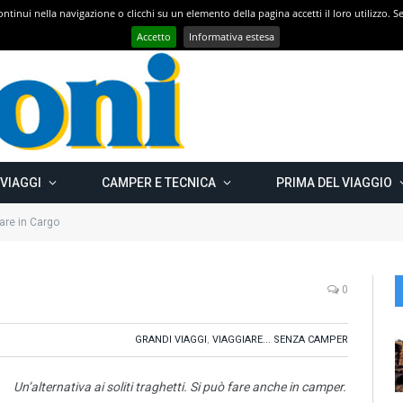
 continui nella navigazione o clicchi su un elemento della pagina accetti il loro utilizzo.
Con CAMPER GO – UN GRANDE VIAGGIO verso il nord est EUROPEO – Carelia Russa e Capo Nord 2019 – Km 13.000
Accetto
Informativa estesa
 VIAGGI
CAMPER E TECNICA
PRIMA DEL VIAGGIO
are in Cargo
0
GRANDI VIAGGI
,
VIAGGIARE... SENZA CAMPER
Un’alternativa ai soliti traghetti. Si può fare anche in camper.