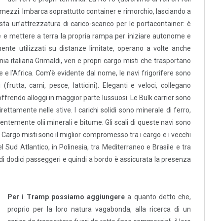
omezzi. Imbarca soprattutto container e rimorchio, lasciando a
ista un’attrezzatura di carico-scarico per le portacontainer: è
 e mettere a terra la propria rampa per iniziare autonome e
ente utilizzati su distanze limitate, operano a volte anche
ia italiana Grimaldi, veri e propri cargo misti che trasportano
 e l’Africa. Com’è evidente dal nome, le navi frigorifere sono
(frutta, carni, pesce, latticini). Eleganti e veloci, collegano
ffrendo alloggi in maggior parte lussuosi. Le Bulk carrier sono
direttamente nelle stive. I carichi solidi sono minerale di ferro,
lentemente olii minerali e bitume. Gli scali di queste navi sono
 I Cargo misti sono il miglior compromesso tra i cargo e i vecchi
l Sud Atlantico, in Polinesia, tra Mediterraneo e Brasile e tra
i dodici passeggeri e quindi a bordo è assicurata la presenza
Per i Tramp possiamo aggiungere
a quanto detto che,
proprio per la loro natura vagabonda, alla ricerca di un