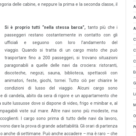
egoria delle cabine, e neppure la prima e la seconda classe, il
A
.
A
Si è proprio tutti “nella stessa barca”,
tanto più che i
A
passeggeri restano costantemente in contatto con gli
C
ufficiali e seguono con loro l’andamento del
viaggio. Quando si tratta di un cargo misto che può
C
trasportare fino a 200 passeggeri, si trovano situazioni
C
paragonabili a quelle delle navi da crociera: ristoranti,
E
discoteche, negozi, sauna, biblioteca, spettacoli con
animatori, feste, giochi, tornei. Tutto ciò per chiarire le
G
condizioni di lusso del viaggio. Alcuni cargo sono
L
lume di candela, abito da sera di rigore e un appartamento che
suite lussuose dove si dispone di video, frigo e minibar e, al
M
impagabili viste sul mare. Altre navi sono più modeste, ma
O
ccoglienti. I cargo sono prima di tutto delle navi da lavoro,
evono dare la prova di grande adattabilità. Gli orari di partenza
P
rni o anche di settimane. Può anche accadere – ma è raro – che