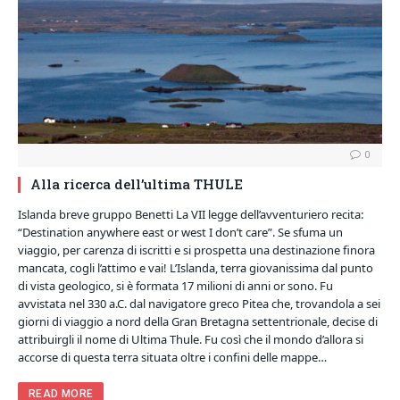
0
Alla ricerca dell’ultima THULE
Islanda breve gruppo Benetti La VII legge dell’avventuriero recita:
“Destination anywhere east or west I don’t care”. Se sfuma un
viaggio, per carenza di iscritti e si prospetta una destinazione finora
mancata, cogli l’attimo e vai! L’Islanda, terra giovanissima dal punto
di vista geologico, si è formata 17 milioni di anni or sono. Fu
avvistata nel 330 a.C. dal navigatore greco Pitea che, trovandola a sei
giorni di viaggio a nord della Gran Bretagna settentrionale, decise di
attribuirgli il nome di Ultima Thule. Fu così che il mondo d’allora si
accorse di questa terra situata oltre i confini delle mappe…
READ MORE