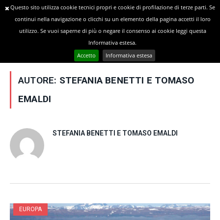
Questo sito utilizza cookie tecnici propri e cookie di profilazione di terze parti. Se
continui nella navigazione o clicchi su un elemento della pagina accetti il loro
utilizzo. Se vuoi saperne di più o negare il consenso ai cookie leggi questa
»
YOU ARE AT:
Home
Author: Stefania Benetti e Tomaso Emaldi
Informativa estesa.
Accetto
Informativa estesa
AUTORE:
STEFANIA BENETTI E TOMASO
EMALDI
STEFANIA BENETTI E TOMASO EMALDI
EUROPA