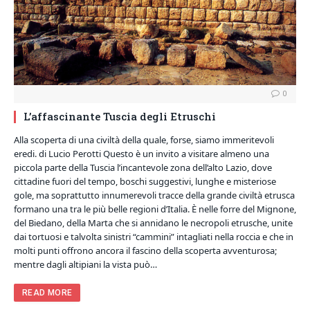
0
L’affascinante Tuscia degli Etruschi
Alla scoperta di una civiltà della quale, forse, siamo immeritevoli
eredi. di Lucio Perotti Questo è un invito a visitare almeno una
piccola parte della Tuscia l’incantevole zona dell’alto Lazio, dove
cittadine fuori del tempo, boschi suggestivi, lunghe e misteriose
gole, ma soprattutto innumerevoli tracce della grande civiltà etrusca
formano una tra le più belle regioni d’Italia. È nelle forre del Mignone,
del Biedano, della Marta che si annidano le necropoli etrusche, unite
dai tortuosi e talvolta sinistri “cammini” intagliati nella roccia e che in
molti punti offrono ancora il fascino della scoperta avventurosa;
mentre dagli altipiani la vista può…
READ MORE