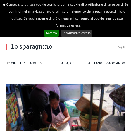
Questo sito utilizza cookie tecnici propri e cookie di profilazione di terze parti. Se
continui nella navigazione o clicchi su un elemento della pagina accetti il loro
utilizzo. Se vuoi saperne di più o negare il consenso ai cookie leggi questa
»
»
YOU ARE AT:
Home
Asia
Informativa estesa.
Lo sparagnino
Accetto
Informativa estesa
Lo sparagnino
0
BY
GIUSEPPE BACCI
ON
ASIA
,
COSE CHE CAPITANO... VIAGGIANDO