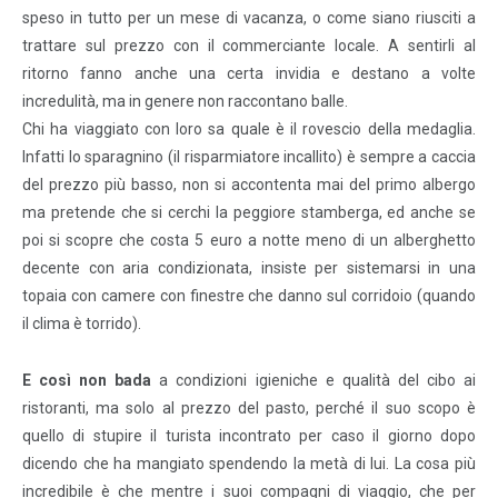
speso in tutto per un mese di vacanza, o come siano riusciti a
trattare sul prezzo con il commerciante locale. A sentirli al
ritorno fanno anche una certa invidia e destano a volte
incredulità, ma in genere non raccontano balle.
Chi ha viaggiato con loro sa quale è il rovescio della medaglia.
Infatti lo sparagnino (il risparmiatore incallito) è sempre a caccia
del prezzo più basso, non si accontenta mai del primo albergo
ma pretende che si cerchi la peggiore stamberga, ed anche se
poi si scopre che costa 5 euro a notte meno di un alberghetto
decente con aria condizionata, insiste per sistemarsi in una
topaia con camere con finestre che danno sul corridoio (quando
il clima è torrido).
E così non bada
a condizioni igieniche e qualità del cibo ai
ristoranti, ma solo al prezzo del pasto, perché il suo scopo è
quello di stupire il turista incontrato per caso il giorno dopo
dicendo che ha mangiato spendendo la metà di lui. La cosa più
incredibile è che mentre i suoi compagni di viaggio, che per