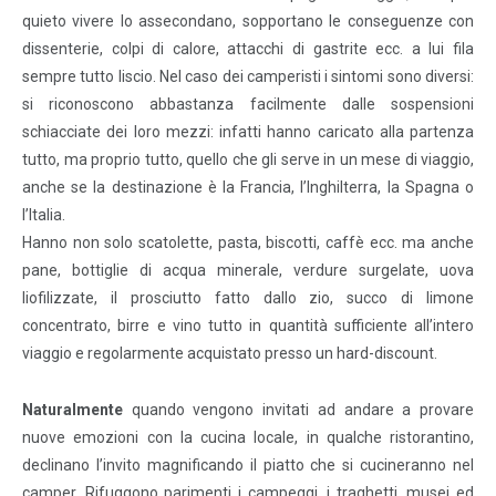
quieto vivere lo assecondano, sopportano le conseguenze con
dissenterie, colpi di calore, attacchi di gastrite ecc. a lui fila
sempre tutto liscio. Nel caso dei camperisti i sintomi sono diversi:
si riconoscono abbastanza facilmente dalle sospensioni
schiacciate dei loro mezzi: infatti hanno caricato alla partenza
tutto, ma proprio tutto, quello che gli serve in un mese di viaggio,
anche se la destinazione è la Francia, l’Inghilterra, la Spagna o
l’Italia.
Hanno non solo scatolette, pasta, biscotti, caffè ecc. ma anche
pane, bottiglie di acqua minerale, verdure surgelate, uova
liofilizzate, il prosciutto fatto dallo zio, succo di limone
concentrato, birre e vino tutto in quantità sufficiente all’intero
viaggio e regolarmente acquistato presso un hard-discount.
Naturalmente
quando vengono invitati ad andare a provare
nuove emozioni con la cucina locale, in qualche ristorantino,
declinano l’invito magnificando il piatto che si cucineranno nel
camper. Rifuggono parimenti i campeggi, i traghetti, musei ed