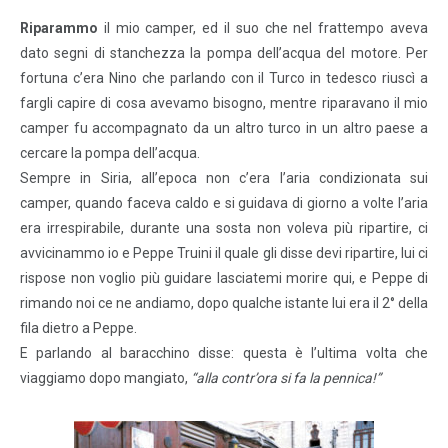
Riparammo
il mio camper, ed il suo che nel frattempo aveva
dato segni di stanchezza la pompa dell’acqua del motore. Per
fortuna c’era Nino che parlando con il Turco in tedesco riuscì a
fargli capire di cosa avevamo bisogno, mentre riparavano il mio
camper fu accompagnato da un altro turco in un altro paese a
cercare la pompa dell’acqua.
Sempre in Siria, all’epoca non c’era l’aria condizionata sui
camper, quando faceva caldo e si guidava di giorno a volte l’aria
era irrespirabile, durante una sosta non voleva più ripartire, ci
avvicinammo io e Peppe Truini il quale gli disse devi ripartire, lui ci
rispose non voglio più guidare lasciatemi morire qui, e Peppe di
rimando noi ce ne andiamo, dopo qualche istante lui era il 2° della
fila dietro a Peppe.
E parlando al baracchino disse: questa è l’ultima volta che
viaggiamo dopo mangiato,
“alla contr’ora si fa la pennica!”