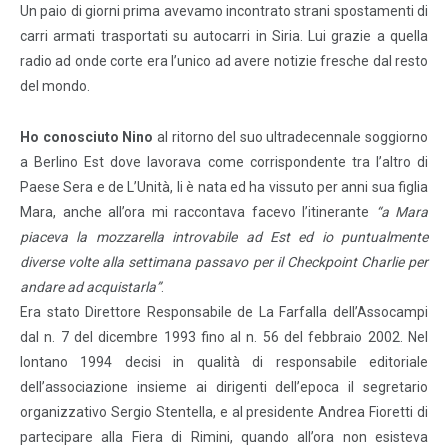
Un paio di giorni prima avevamo incontrato strani spostamenti di
carri armati trasportati su autocarri in Siria. Lui grazie a quella
radio ad onde corte era l’unico ad avere notizie fresche dal resto
del mondo.
Ho conosciuto Nino
al ritorno del suo ultradecennale soggiorno
a Berlino Est dove lavorava come corrispondente tra l’altro di
Paese Sera e de L’Unità, li è nata ed ha vissuto per anni sua figlia
Mara, anche all’ora mi raccontava facevo l’itinerante
“a Mara
piaceva la mozzarella introvabile ad Est ed io puntualmente
diverse volte alla settimana passavo per il Checkpoint Charlie per
andare ad acquistarla”
.
Era stato Direttore Responsabile de La Farfalla dell’Assocampi
dal n. 7 del dicembre 1993 fino al n. 56 del febbraio 2002. Nel
lontano 1994 decisi in qualità di responsabile editoriale
dell’associazione insieme ai dirigenti dell’epoca il segretario
organizzativo Sergio Stentella, e al presidente Andrea Fioretti di
partecipare alla Fiera di Rimini, quando all’ora non esisteva