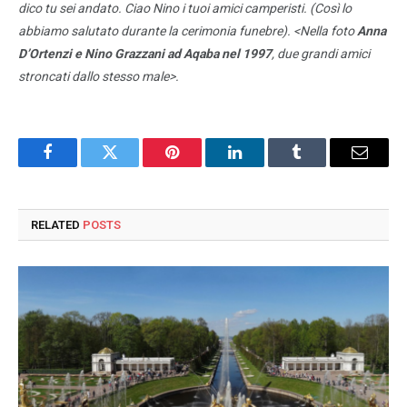
dico tu sei andato. Ciao Nino i tuoi amici camperisti. (Così lo
abbiamo salutato durante la cerimonia funebre). <Nella foto
Anna
D’Ortenzi e Nino
Grazzani
ad Aqaba nel 1997
, due grandi amici
stroncati dallo stesso male>.
Facebook
Twitter
Pinterest
LinkedIn
Tumblr
Email
RELATED
POSTS