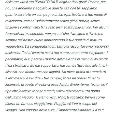
della tua vita il tuo “Peras” l’al di là degli antichi greci. Per me, per
noi, che abbiamo viaggiato in questa vita con te, sappiamo
quanto sei stato un compagno unico e particolare. Il tuo modo di
relazionarti con noi schiettamente senza giri di parole, senza
finzioni e conformismi ti ha reso un insostituibile amico. Per alcuni
forse sei stato scomodo, non per noi che ti amiamo e ti avremo
sempre nel nostro cuore apprezzando le tue qualità di maturo
viaggiatore. Da cardiopatici ogni tanto ci raccontavamo i reciproci
acciacchi. Tu hai cercato con il tuo cuore nonostante 4 bypass e 1
pacemaker, di superare il mostro del male che in meno di 45 giorni
ti ha stroncato. Ed hai sopportato, hai combattuto fino alla fine, in
silenzio, con dolore, ma con dignità. Un mese prima di ammalarti
avevi messo in vendita il tuo camper, forse un presentimento
inconscio di quello che stava accadendo. Evidentemente non eri il
tipo che lasciava le cose a metà, volevi sistemare tutto prima
dell’ultimo viaggio. Ti siamo vicini Nino, ti vogliamo bene e come
diceva un famoso viaggiatore: Viaggiare è il vero scopo del
viaggio. Non importa dove si va. L’importante è andare. Ed io ti