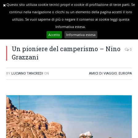
Questo sito utilizza cookie tecnici propri e cookie di profilazione di terze parti. Se
continui nella navigazione o clicchi su un elemento della pagina accetti il loro
utilizzo. Se vuoi saperne di più o negare il consenso ai cookie leggi questa
»
»
YOU ARE AT:
Home
Amici di Viaggio
Informativa estesa.
Un pioniere del camperismo – Nino Grazzani
Accetto
Informativa estesa
Un pioniere del camperismo – Nino
0
Grazzani
BY
LUCIANO TANCREDI
ON
AMICI DI VIAGGIO
,
EUROPA