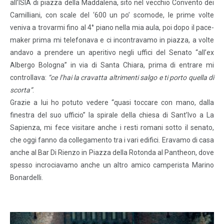
all’ISIA di piazza della Maddalena, sito nel vecchio Convento dei
Camilliani, con scale del ‘600 un po’ scomode, le prime volte
veniva a trovarmi fino al 4° piano nella mia aula, poi dopo il pace-
maker prima mi telefonava e ci incontravamo in piazza, a volte
andavo a prendere un aperitivo negli uffici del Senato “all’ex
Albergo Bologna” in via di Santa Chiara, prima di entrare mi
controllava:
“ce l’hai la cravatta altrimenti salgo e ti porto quella di
scorta”
.
Grazie a lui ho potuto vedere “quasi toccare con mano, dalla
finestra del suo ufficio” la spirale della chiesa di Sant’Ivo a La
Sapienza, mi fece visitare anche i resti romani sotto il senato,
che oggi fanno da collegamento tra i vari edifici. Eravamo di casa
anche al Bar Di Rienzo in Piazza della Rotonda al Pantheon, dove
spesso incrociavamo anche un altro amico camperista Marino
Bonardelli.