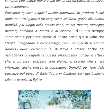
il mondo spendiamo molto di più del turista da pacchetto holiday
tutto compreso.
Facciamo spesso acquisti anche importanti di prodotti locali,
andiamo tutti i giorni a far la spesa e visitiamo, grazie alla nostra
mobilità, più luoghi nella stessa zona; musei, mostre, rassegne,
mercati, andiamo a teatro e al cinema”.
Nino era sempre
stimolante e portatore anche di novità come quella volta che
scrisse:
“Sognando il campercargo, per i camperisti si stanno
aprendo nuovi orizzonti!”
(si divertiva a creare anche dei
neologismi)
ci segnalava questa affascinante notizia in attesa
che si potesse realizzare concretamente, ricordo che si era
informato anche presso la compagnia Grimaldi per fare delle
partenze dal porto di Gioia Tauro in Calabria, con destinazione
Libano, Israele, ed Egitto.