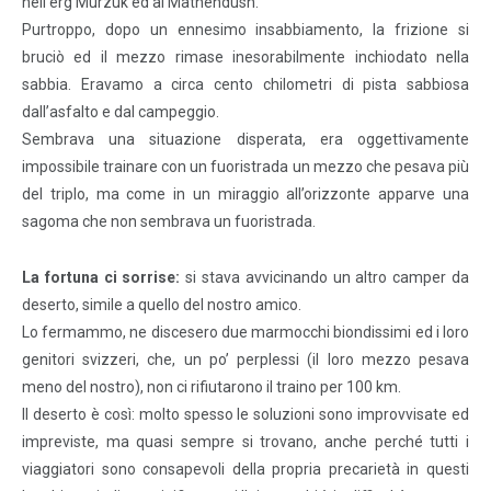
nell’erg Murzuk ed al Mathendush.
Purtroppo, dopo un ennesimo insabbiamento, la frizione si
bruciò ed il mezzo rimase inesorabilmente inchiodato nella
sabbia. Eravamo a circa cento chilometri di pista sabbiosa
dall’asfalto e dal campeggio.
Sembrava una situazione disperata, era oggettivamente
impossibile trainare con un fuoristrada un mezzo che pesava più
del triplo, ma come in un miraggio all’orizzonte apparve una
sagoma che non sembrava un fuoristrada.
La fortuna ci sorrise:
si stava avvicinando un altro camper da
deserto, simile a quello del nostro amico.
Lo fermammo, ne discesero due marmocchi biondissimi ed i loro
genitori svizzeri, che, un po’ perplessi (il loro mezzo pesava
meno del nostro), non ci rifiutarono il traino per 100 km.
Il deserto è così: molto spesso le soluzioni sono improvvisate ed
impreviste, ma quasi sempre si trovano, anche perché tutti i
viaggiatori sono consapevoli della propria precarietà in questi