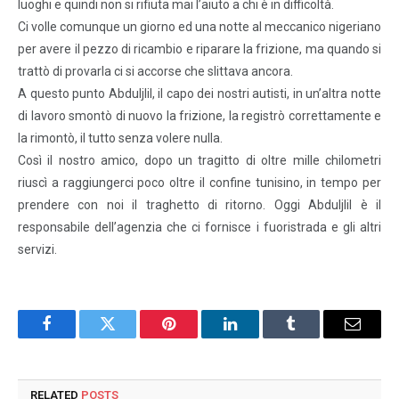
luoghi e quindi non si rifiuta mai l’aiuto a chi è in difficoltà.
Ci volle comunque un giorno ed una notte al meccanico nigeriano
per avere il pezzo di ricambio e riparare la frizione, ma quando si
trattò di provarla ci si accorse che slittava ancora.
A questo punto Abduljlil, il capo dei nostri autisti, in un’altra notte
di lavoro smontò di nuovo la frizione, la registrò correttamente e
la rimontò, il tutto senza volere nulla.
Così il nostro amico, dopo un tragitto di oltre mille chilometri
riuscì a raggiungerci poco oltre il confine tunisino, in tempo per
prendere con noi il traghetto di ritorno. Oggi Abduljlil è il
responsabile dell’agenzia che ci fornisce i fuoristrada e gli altri
servizi.
Facebook
Twitter
Pinterest
LinkedIn
Tumblr
Email
RELATED
POSTS