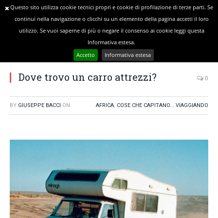
Questo sito utilizza cookie tecnici propri e cookie di profilazione di terze parti. Se
continui nella navigazione o clicchi su un elemento della pagina accetti il loro
utilizzo. Se vuoi saperne di più o negare il consenso ai cookie leggi questa
»
»
YOU ARE AT:
Home
Africa
Informativa estesa.
Dove trovo un carro attrezzi?
Accetto
Informativa estesa
Dove trovo un carro attrezzi?
0
BY
GIUSEPPE BACCI
ON
AFRICA
,
COSE CHE CAPITANO... VIAGGIANDO