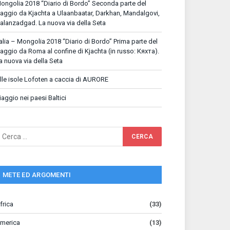
ongolia 2018 “Diario di Bordo” Seconda parte del
iaggio da Kjachta a Ulaanbaatar, Darkhan, Mandalgovi,
alanzadgad. La nuova via della Seta
talia – Mongolia 2018 “Diario di Bordo” Prima parte del
iaggio da Roma al confine di Kjachta (in russo: Кяхта).
a nuova via della Seta
lle isole Lofoten a caccia di AURORE
iaggio nei paesi Baltici
METE ED ARGOMENTI
frica
(33)
merica
(13)