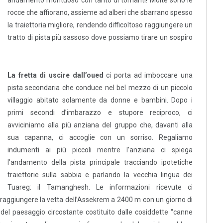
rocce che affiorano, assieme ad alberi che sbarrano spesso
la traiettoria migliore, rendendo difficoltoso raggiungere un
tratto di pista più sassoso dove possiamo tirare un sospiro
La fretta di uscire dall’oued
ci porta ad imboccare una
pista secondaria che conduce nel bel mezzo di un piccolo
villaggio abitato solamente da donne e bambini. Dopo i
primi secondi d’imbarazzo e stupore reciproco, ci
avviciniamo alla più anziana del gruppo che, davanti alla
sua capanna, ci accoglie con un sorriso. Regaliamo
indumenti ai più piccoli mentre l’anziana ci spiega
l’andamento della pista principale tracciando ipotetiche
traiettorie sulla sabbia e parlando la vecchia lingua dei
Tuareg: il Tamanghesh. Le informazioni ricevute ci
 raggiungere la vetta dell’Assekrem a 2400 m con un giorno di
del paesaggio circostante costituito dalle cosiddette “canne