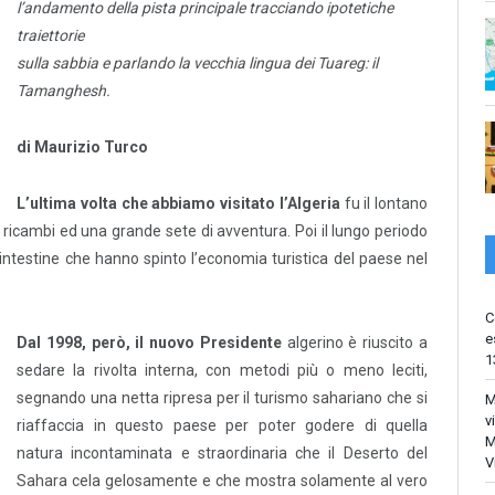
l’andamento della pista principale tracciando ipotetiche
traiettorie
sulla sabbia e parlando la vecchia lingua dei Tuareg: il
Tamanghesh.
di Maurizio Turco
L’ultima volta che abbiamo visitato l’Algeria
fu il lontano
ricambi ed una grande sete di avventura. Poi il lungo periodo
 intestine che hanno spinto l’economia turistica del paese nel
C
e
Dal 1998, però, il nuovo Presidente
algerino è riuscito a
1
sedare la rivolta interna, con metodi più o meno leciti,
segnando una netta ripresa per il turismo sahariano che si
M
v
riaffaccia in questo paese per poter godere di quella
M
natura incontaminata e straordinaria che il Deserto del
V
Sahara cela gelosamente e che mostra solamente al vero