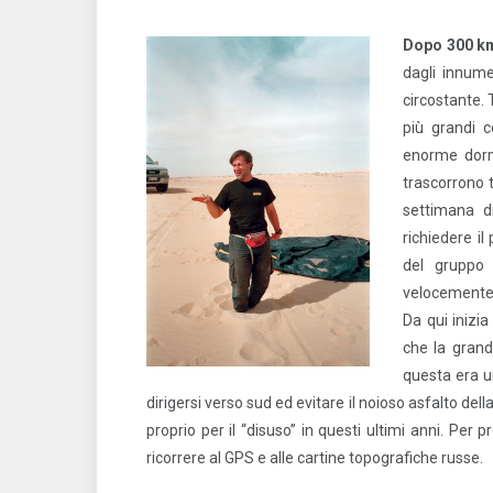
Dopo 300 k
dagli innume
circostante.
più grandi c
enorme dormi
trascorrono t
settimana di
richiedere il
del gruppo 
velocemente 
Da qui inizia
che la grande
questa era un
dirigersi verso sud ed evitare il noioso asfalto del
proprio per il “disuso” in questi ultimi anni. Pe
ricorrere al GPS e alle cartine topografiche russe.