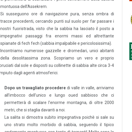
montuosa dell’Assekrem.
Si susseguono ore di navigazione pura, senza ombra di
tracce precedenti, cercando punti sul suolo per far passare i
nostri fuoristrada, visto che la sabbia ha lasciato il posto a
impegnativi passaggi fra enormi massi ed altrettante
spianate di fech fech (sabbia impalpabile e pericolosissima).
Incontriamo numerose gazzelle e dromedari, unici abitanti
della desolitassima zona. Scopriamo un vero e proprio
uciati dal sole e disposti su collinette di sabbia alte circa 3-4
ompiuto dagli agenti atmosferici.
Dopo un travagliato procedere
di valle in valle, arriviamo
all’imbocco dell’unico e lungo oued sabbioso che ci
permetterà di scalare l’enorme montagna, di oltre 2000
metri, che si staglia davanti a noi.
La salita si dimostra subito impegnativa poichè si sale su
uno strato molto morbido di sabbia, seguendo il tipico
andamento montuoso con tanto di tornanti! Molte sono le