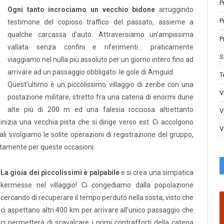
P
Ogni tanto incrociamo un vecchio bidone
arrugginito
P
testimone del copioso traffico del passato, assieme a
qualche carcassa d’auto. Attraversiamo un’ampissima
P
vallata senza confini e riferimenti… praticamente
S
viaggiamo nel nulla più assoluto per un giorno intero fino ad
arrivare ad un passaggio obbligato: le gole di Amguid.
T
Quest’ultimo è un piccolissimo villaggio di zeribe con una
V
postazione militare, stretto fra una catena di enormi dune
alte più di 200 m ed una falesia rocciosa altrettanto
V
inizia una vecchia pista che si dirige verso est. Ci accolgono
V
uali svolgiamo le solite operazioni di registrazione del gruppo,
ositamente per queste occasioni.
La gioia dei piccolissimi è palpabile
e si crea una simpatica
kermesse nel villaggio! Ci congediamo dalla popolazione
cercando di recuperare il tempo perduto nella sosta, visto che
ci aspettano altri 400 km per arrivare all’unico passaggio che
ci permetterà di scavalcare i primi contrafforti della catena