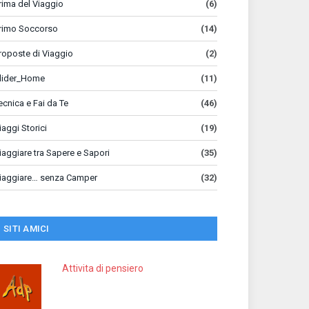
rima del Viaggio
(6)
rimo Soccorso
(14)
roposte di Viaggio
(2)
lider_Home
(11)
ecnica e Fai da Te
(46)
iaggi Storici
(19)
iaggiare tra Sapere e Sapori
(35)
iaggiare… senza Camper
(32)
SITI AMICI
Attivita di pensiero