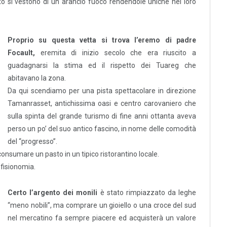
nto si vestono di un arancio fuoco rendendole uniche nel loro
Proprio su questa vetta si trova l’eremo di padre
Focault,
eremita di inizio secolo che era riuscito a
guadagnarsi la stima ed il rispetto dei Tuareg che
abitavano la zona.
Da qui scendiamo per una pista spettacolare in direzione
Tamanrasset, antichissima oasi e centro carovaniero che
sulla spinta del grande turismo di fine anni ottanta aveva
perso un po’ del suo antico fascino, in nome delle comodità
del “progresso”.
nsumare un pasto in un tipico ristorantino locale.
 fisionomia.
Certo l’argento dei monili
è stato rimpiazzato da leghe
“meno nobili”, ma comprare un gioiello o una croce del sud
nel mercatino fa sempre piacere ed acquisterà un valore