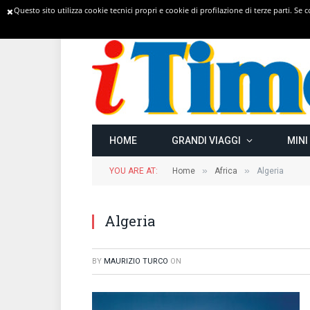
Questo sito utilizza cookie tecnici propri e cookie di profilazione di terze parti. Se
TRENDING
HOME
GRANDI VIAGGI
MINI
»
»
YOU ARE AT:
Home
Africa
Algeria
Algeria
BY
MAURIZIO TURCO
ON