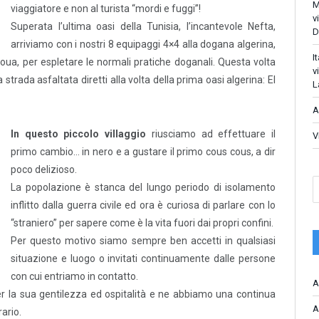
M
viaggiatore e non al turista “mordi e fuggi”!
v
Superata l’ultima oasi della Tunisia, l’incantevole Nefta,
D
arriviamo con i nostri 8 equipaggi 4×4 alla dogana algerina,
I
oua, per espletare le normali pratiche doganali. Questa volta
v
strada asfaltata diretti alla volta della prima oasi algerina: El
L
A
In questo piccolo villaggio
riusciamo ad effettuare il
V
primo cambio… in nero e a gustare il primo cous cous, a dir
poco delizioso.
La popolazione è stanca del lungo periodo di isolamento
inflitto dalla guerra civile ed ora è curiosa di parlare con lo
“straniero” per sapere come è la vita fuori dai propri confini.
Per questo motivo siamo sempre ben accetti in qualsiasi
situazione e luogo o invitati continuamente dalle persone
con cui entriamo in contatto.
A
r la sua gentilezza ed ospitalità e ne abbiamo una continua
A
rario.