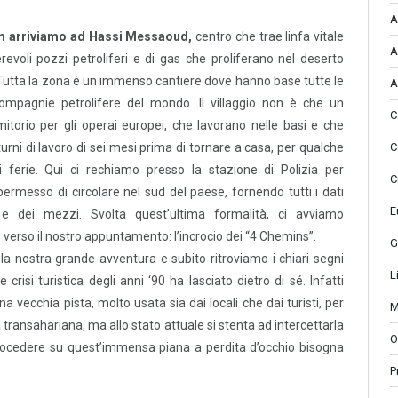
A
m arriviamo ad Hassi Messaoud,
centro che trae linfa vitale
A
revoli pozzi petroliferi e di gas che proliferano nel deserto
 Tutta la zona è un immenso cantiere dove hanno base tutte le
A
ompagnie petrolifere del mondo. Il villaggio non è che un
C
torio per gli operai europei, che lavorano nelle basi e che
C
urni di lavoro di sei mesi prima di tornare a casa, per qualche
 ferie. Qui ci rechiamo presso la stazione di Polizia per
C
 permesso di circolare nel sud del paese, fornendo tutti i dati
E
e dei mezzi. Svolta quest’ultima formalità, ci avviamo
verso il nostro appuntamento: l’incrocio dei “4 Chemins”.
G
 la nostra grande avventura e subito ritroviamo i chiari segni
L
 crisi turistica degli anni ‘90 ha lasciato dietro di sé. Infatti
a vecchia pista, molto usata sia dai locali che dai turisti, per
M
la transahariana, ma allo stato attuale si stenta ad intercettarla
O
r procedere su quest’immensa piana a perdita d’occhio bisogna
P