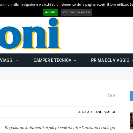
 continui nella navigazione o clicchi su un elemento della pagina accetti il loro utilizzo.
Con CAMPER GO – UN GRANDE VIAGGIO verso il nord est EUROPEO – Carelia Russa e Capo Nord 2019 – Km 13.000
Accetto
Informativa estesa
 VIAGGI
CAMPER E TECNICA
PRIMA DEL VIAGGIO
0
AFRICA
,
GRANDI VIAGGI
Regaliamo indumenti ai più piccoli mentre l’anziana ci spiega