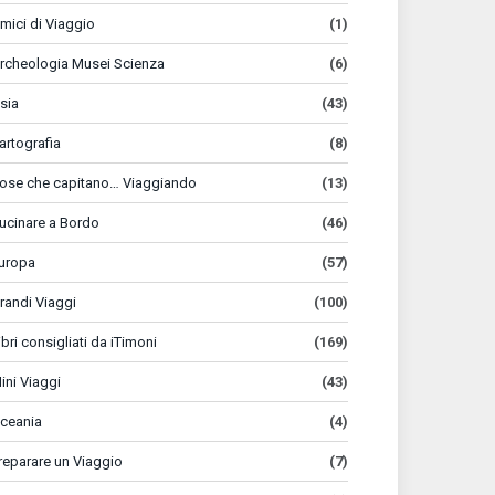
mici di Viaggio
(1)
rcheologia Musei Scienza
(6)
sia
(43)
artografia
(8)
ose che capitano… Viaggiando
(13)
ucinare a Bordo
(46)
uropa
(57)
randi Viaggi
(100)
ibri consigliati da iTimoni
(169)
ini Viaggi
(43)
ceania
(4)
reparare un Viaggio
(7)