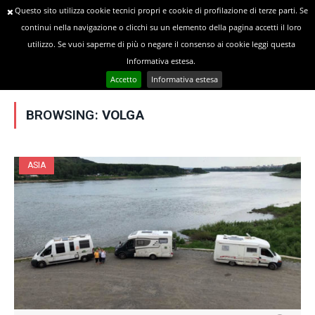
Questo sito utilizza cookie tecnici propri e cookie di profilazione di terze parti. Se
continui nella navigazione o clicchi su un elemento della pagina accetti il loro
utilizzo. Se vuoi saperne di più o negare il consenso ai cookie leggi questa
»
YOU ARE AT:
Home
Posts Tagged "Volga"
Informativa estesa.
Accetto
Informativa estesa
BROWSING:
VOLGA
ASIA