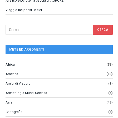
Alle isole Lofoten a caccia di AURORE
Viaggio nei paesi Baltici
METE ED ARGOMENTI
Africa
(33)
America
(13)
Amici di Viaggio
(1)
Archeologia Musei Scienza
(6)
Asia
(43)
Cartografia
(8)