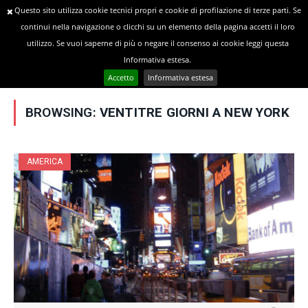
Questo sito utilizza cookie tecnici propri e cookie di profilazione di terze parti. Se
continui nella navigazione o clicchi su un elemento della pagina accetti il loro
utilizzo. Se vuoi saperne di più o negare il consenso ai cookie leggi questa
»
YOU ARE AT:
Home
Posts Tagged "Ventitre giorni a New York"
Informativa estesa.
Accetto
Informativa estesa
BROWSING:
VENTITRE GIORNI A NEW YORK
AMERICA