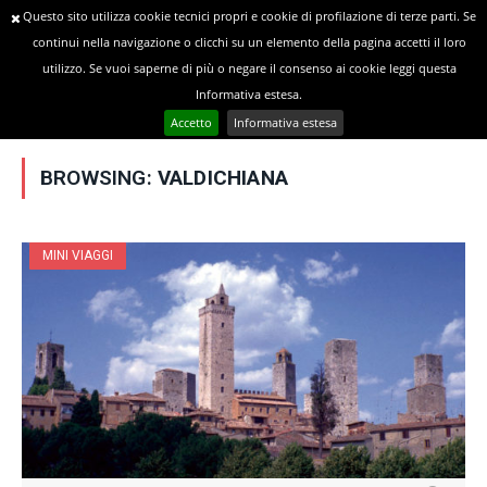
Questo sito utilizza cookie tecnici propri e cookie di profilazione di terze parti. Se
continui nella navigazione o clicchi su un elemento della pagina accetti il loro
utilizzo. Se vuoi saperne di più o negare il consenso ai cookie leggi questa
»
YOU ARE AT:
Home
Posts Tagged "Valdichiana"
Informativa estesa.
Accetto
Informativa estesa
BROWSING:
VALDICHIANA
MINI VIAGGI