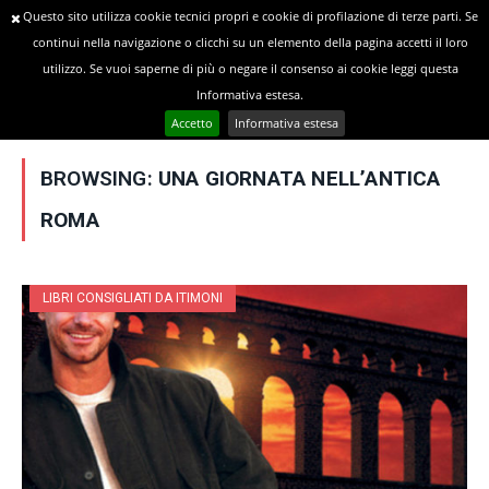
Questo sito utilizza cookie tecnici propri e cookie di profilazione di terze parti. Se
continui nella navigazione o clicchi su un elemento della pagina accetti il loro
utilizzo. Se vuoi saperne di più o negare il consenso ai cookie leggi questa
»
YOU ARE AT:
Home
Posts Tagged "Una giornata nell’antica Roma"
Informativa estesa.
Accetto
Informativa estesa
BROWSING:
UNA GIORNATA NELL’ANTICA
ROMA
LIBRI CONSIGLIATI DA ITIMONI