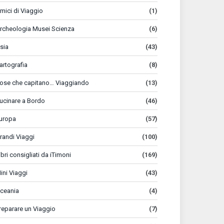
mici di Viaggio
(1)
rcheologia Musei Scienza
(6)
sia
(43)
artografia
(8)
ose che capitano… Viaggiando
(13)
ucinare a Bordo
(46)
uropa
(57)
randi Viaggi
(100)
ibri consigliati da iTimoni
(169)
ini Viaggi
(43)
ceania
(4)
reparare un Viaggio
(7)