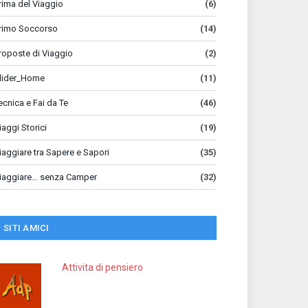
rima del Viaggio
(6)
rimo Soccorso
(14)
roposte di Viaggio
(2)
lider_Home
(11)
ecnica e Fai da Te
(46)
iaggi Storici
(19)
iaggiare tra Sapere e Sapori
(35)
iaggiare… senza Camper
(32)
SITI AMICI
Attivita di pensiero