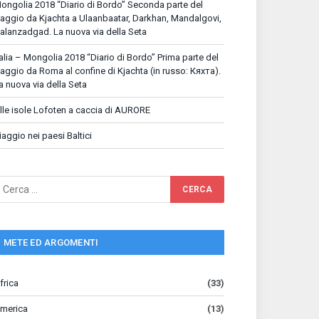
ongolia 2018 “Diario di Bordo” Seconda parte del
iaggio da Kjachta a Ulaanbaatar, Darkhan, Mandalgovi,
alanzadgad. La nuova via della Seta
talia – Mongolia 2018 “Diario di Bordo” Prima parte del
iaggio da Roma al confine di Kjachta (in russo: Кяхта).
a nuova via della Seta
lle isole Lofoten a caccia di AURORE
iaggio nei paesi Baltici
METE ED ARGOMENTI
frica
(33)
merica
(13)