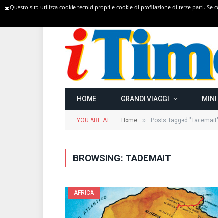
Questo sito utilizza cookie tecnici propri e cookie di profilazione di terze parti. Se
TRENDING
HOME
GRANDI VIAGGI
MINI
»
YOU ARE AT:
Home
Posts Tagged "Tademait
BROWSING:
TADEMAIT
AFRICA