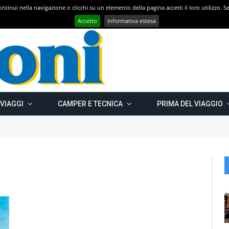
 continui nella navigazione o clicchi su un elemento della pagina accetti il loro utilizzo.
Con CAMPER GO – UN GRANDE VIAGGIO verso il nord est EUROPEO – Carelia Russa e Capo Nord 2019 – Km 13.000
Accetto
Informativa estesa
 VIAGGI
CAMPER E TECNICA
PRIMA DEL VIAGGIO
"