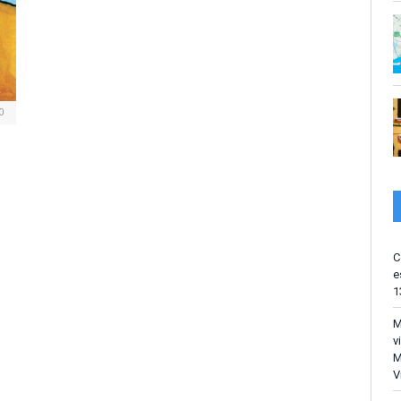
0
C
e
1
M
v
M
V