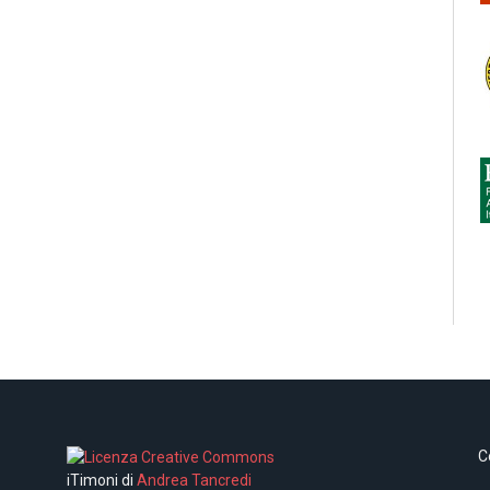
C
iTimoni di
Andrea Tancredi