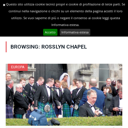
Questo sito utilizza cookie tecnici propri e cookie di profilazione di terze parti. Se
continui nella navigazione o clicchi su un elemento della pagina accetti il loro
utilizzo. Se vuoi saperne di più o negare il consenso ai cookie leggi questa
»
YOU ARE AT:
Home
Posts Tagged "Rosslyn Chapel"
Informativa estesa.
Accetto
Informativa estesa
BROWSING:
ROSSLYN CHAPEL
EUROPA