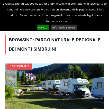
Questo sito utilizza cookie tecnici propri e cookie di profilazione di terze parti. Se
continui nella navigazione o clicchi su un elemento della pagina accetti il loro
utilizzo. Se vuoi saperne di più o negare il consenso ai cookie leggi questa
»
YOU ARE AT:
Home
Posts Tagged "Parco Naturale Regionale dei Monti Simbruini"
Informativa estesa.
Accetto
Informativa estesa
BROWSING:
PARCO NATURALE REGIONALE
DEI MONTI SIMBRUINI
CARTOGRAFIA