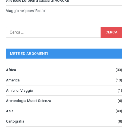
Alle isole Lofoten a caccia di AURORE
Viaggio nei paesi Baltici
METE ED ARGOMENTI
Africa
(33)
America
(13)
Amici di Viaggio
(1)
Archeologia Musei Scienza
(6)
Asia
(43)
Cartografia
(8)