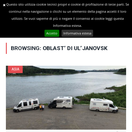
Questo sito utilizza cookie tecnici propri e cookie di profilazione di terze parti. Se
continui nella navigazione o clicchi su un elemento della pagina accetti il loro
utilizzo. Se vuoi saperne di più o negare il consenso ai cookie leggi questa
»
YOU ARE AT:
Home
Posts Tagged "Oblast’ di Ul’janovsk"
Informativa estesa.
Accetto
Informativa estesa
BROWSING:
OBLAST’ DI UL’JANOVSK
ASIA