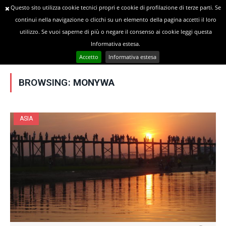
Questo sito utilizza cookie tecnici propri e cookie di profilazione di terze parti. Se
continui nella navigazione o clicchi su un elemento della pagina accetti il loro
utilizzo. Se vuoi saperne di più o negare il consenso ai cookie leggi questa
»
YOU ARE AT:
Home
Posts Tagged "Monywa"
Informativa estesa.
Accetto
Informativa estesa
BROWSING:
MONYWA
ASIA