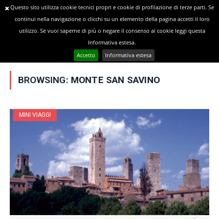
Questo sito utilizza cookie tecnici propri e cookie di profilazione di terze parti. Se
continui nella navigazione o clicchi su un elemento della pagina accetti il loro
utilizzo. Se vuoi saperne di più o negare il consenso ai cookie leggi questa
»
YOU ARE AT:
Home
Posts Tagged "Monte San Savino"
Informativa estesa.
Accetto
Informativa estesa
BROWSING:
MONTE SAN SAVINO
MINI VIAGGI