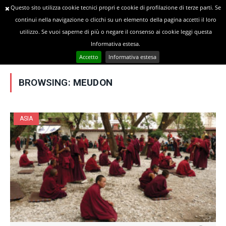
Questo sito utilizza cookie tecnici propri e cookie di profilazione di terze parti. Se
continui nella navigazione o clicchi su un elemento della pagina accetti il loro
utilizzo. Se vuoi saperne di più o negare il consenso ai cookie leggi questa
»
YOU ARE AT:
Home
Posts Tagged "Meudon"
Informativa estesa.
Accetto
Informativa estesa
BROWSING:
MEUDON
ASIA