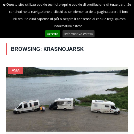
Questo sito utilizza cookie tecnici propri e cookie di profilazione di terze parti. Se
continui nella navigazione o clicchi su un elemento della pagina accetti il loro
utilizzo. Se vuoi saperne di più o negare il consenso ai cookie leggi questa
»
YOU ARE AT:
Home
Posts Tagged "Krasnojarsk"
Informativa estesa.
Accetto
Informativa estesa
BROWSING:
KRASNOJARSK
ASIA