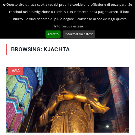
Questo sito utilizza cookie tecnici propri e cookie di profilazione di terze parti. Se
continui nella navigazione o clicchi su un elemento della pagina accetti il loro
utilizzo. Se vuoi saperne di più o negare il consenso ai cookie leggi questa
»
YOU ARE AT:
Home
Posts Tagged "Kjachta"
Informativa estesa.
Accetto
Informativa estesa
BROWSING:
KJACHTA
ASIA