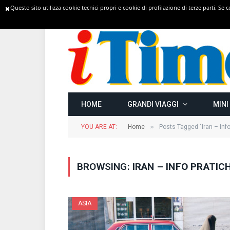
Questo sito utilizza cookie tecnici propri e cookie di profilazione di terze parti. Se
TRENDING
HOME
GRANDI VIAGGI
MINI
»
YOU ARE AT:
Home
Posts Tagged "Iran – Info
BROWSING:
IRAN – INFO PRATIC
ASIA