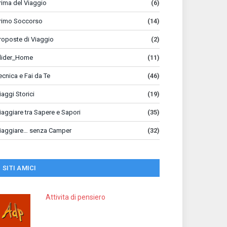
rima del Viaggio
(6)
rimo Soccorso
(14)
roposte di Viaggio
(2)
lider_Home
(11)
ecnica e Fai da Te
(46)
iaggi Storici
(19)
iaggiare tra Sapere e Sapori
(35)
iaggiare… senza Camper
(32)
SITI AMICI
Attivita di pensiero