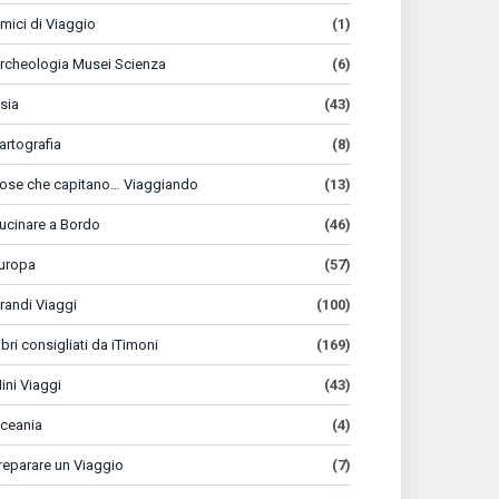
mici di Viaggio
(1)
rcheologia Musei Scienza
(6)
sia
(43)
artografia
(8)
ose che capitano… Viaggiando
(13)
ucinare a Bordo
(46)
uropa
(57)
randi Viaggi
(100)
ibri consigliati da iTimoni
(169)
ini Viaggi
(43)
ceania
(4)
reparare un Viaggio
(7)