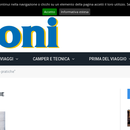
 continui nella navigazione o clicchi su un elemento della pagina accetti il loro utilizzo.
Con CAMPER GO – UN GRANDE VIAGGIO verso il nord est EUROPEO – Carelia Russa e Capo Nord 2019 – Km 13.000
Accetto
Informativa estesa
 VIAGGI
CAMPER E TECNICA
PRIMA DEL VIAGGIO
 pratiche"
HE