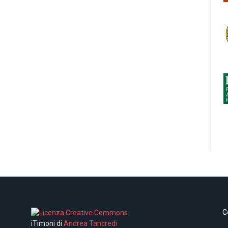
C
iTimoni di
Andrea Tancredi