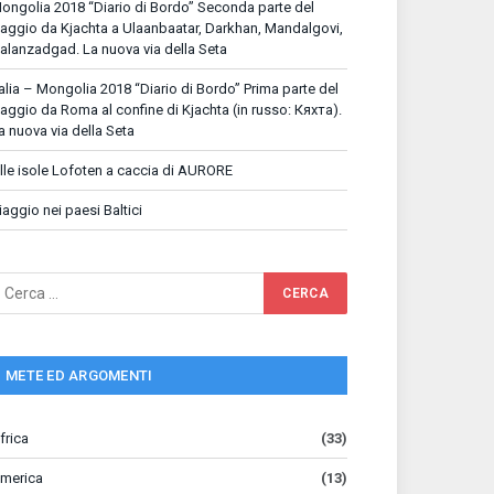
ongolia 2018 “Diario di Bordo” Seconda parte del
iaggio da Kjachta a Ulaanbaatar, Darkhan, Mandalgovi,
alanzadgad. La nuova via della Seta
talia – Mongolia 2018 “Diario di Bordo” Prima parte del
iaggio da Roma al confine di Kjachta (in russo: Кяхта).
a nuova via della Seta
lle isole Lofoten a caccia di AURORE
iaggio nei paesi Baltici
METE ED ARGOMENTI
frica
(33)
merica
(13)