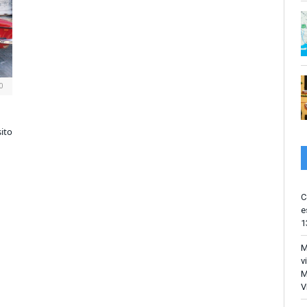
0
sito
C
e
1
M
v
M
V