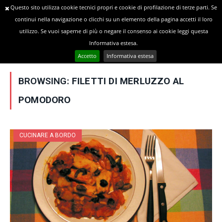
Questo sito utilizza cookie tecnici propri e cookie di profilazione di terze parti. Se
continui nella navigazione o clicchi su un elemento della pagina accetti il loro
utilizzo. Se vuoi saperne di più o negare il consenso ai cookie leggi questa
»
YOU ARE AT:
Home
Posts Tagged "Filetti di merluzzo al pomodoro"
Informativa estesa.
Accetto
Informativa estesa
BROWSING:
FILETTI DI MERLUZZO AL
POMODORO
CUCINARE A BORDO