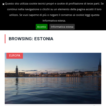
Questo sito utilizza cookie tecnici propri e cookie di profilazione di terze parti. Se
continui nella navigazione o clicchi su un elemento della pagina accetti il loro
utilizzo. Se vuoi saperne di più o negare il consenso ai cookie leggi questa
»
YOU ARE AT:
Home
Posts Tagged "Estonia"
Informativa estesa.
Accetto
Informativa estesa
BROWSING:
ESTONIA
EUROPA