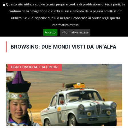
Questo sito utilizza cookie tecnici propri e cookie di profilazione di terze parti. Se
continui nella navigazione o clicchi su un elemento della pagina accetti il loro
utilizzo. Se vuoi saperne di più o negare il consenso ai cookie leggi questa
»
YOU ARE AT:
Home
Posts Tagged "Due mondi visti da un’Alfa"
Informativa estesa.
Accetto
Informativa estesa
BROWSING:
DUE MONDI VISTI DA UN’ALFA
LIBRI CONSIGLIATI DA ITIMONI