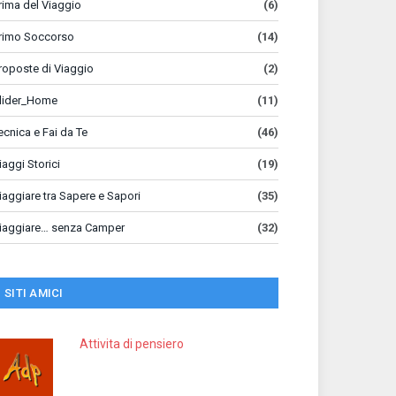
rima del Viaggio
(6)
rimo Soccorso
(14)
roposte di Viaggio
(2)
lider_Home
(11)
ecnica e Fai da Te
(46)
iaggi Storici
(19)
iaggiare tra Sapere e Sapori
(35)
iaggiare… senza Camper
(32)
SITI AMICI
Attivita di pensiero