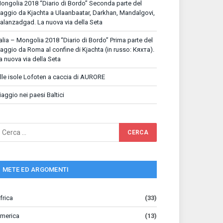
ongolia 2018 “Diario di Bordo” Seconda parte del
iaggio da Kjachta a Ulaanbaatar, Darkhan, Mandalgovi,
alanzadgad. La nuova via della Seta
talia – Mongolia 2018 “Diario di Bordo” Prima parte del
iaggio da Roma al confine di Kjachta (in russo: Кяхта).
a nuova via della Seta
lle isole Lofoten a caccia di AURORE
iaggio nei paesi Baltici
METE ED ARGOMENTI
frica
(33)
merica
(13)