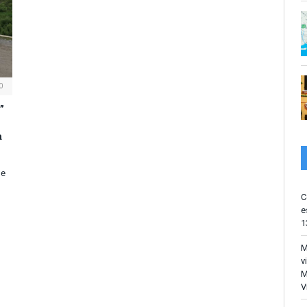
0
”
a
he
C
e
1
M
v
M
V