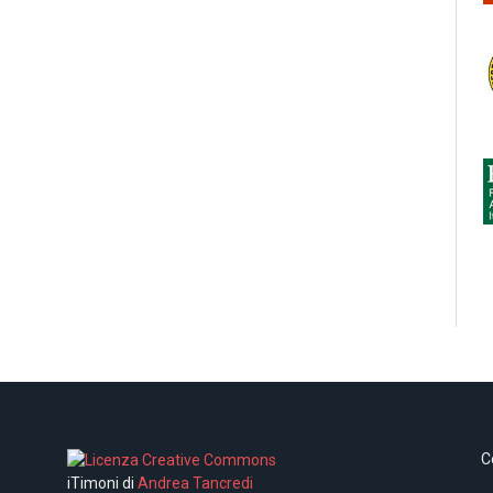
C
iTimoni di
Andrea Tancredi