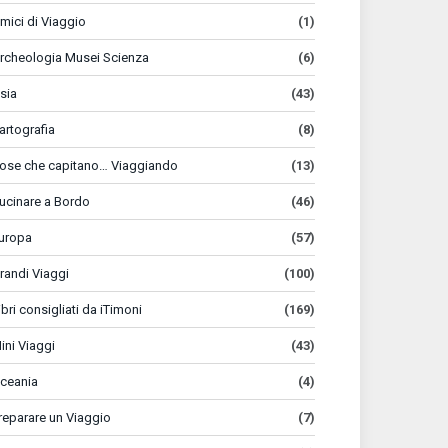
mici di Viaggio
(1)
rcheologia Musei Scienza
(6)
sia
(43)
artografia
(8)
ose che capitano… Viaggiando
(13)
ucinare a Bordo
(46)
uropa
(57)
randi Viaggi
(100)
ibri consigliati da iTimoni
(169)
ini Viaggi
(43)
ceania
(4)
reparare un Viaggio
(7)