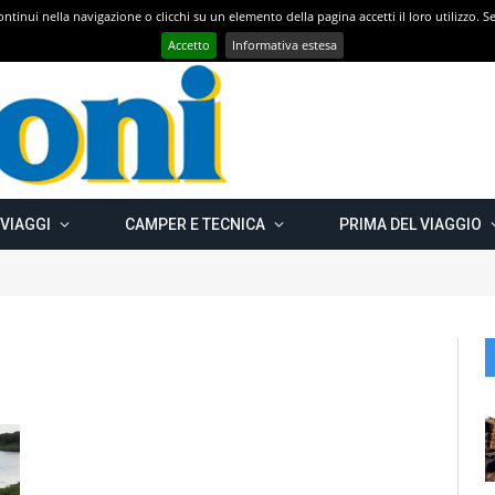
 continui nella navigazione o clicchi su un elemento della pagina accetti il loro utilizzo.
Con CAMPER GO – UN GRANDE VIAGGIO verso il nord est EUROPEO – Carelia Russa e Capo Nord 2019 – Km 13.000
Accetto
Informativa estesa
 VIAGGI
CAMPER E TECNICA
PRIMA DEL VIAGGIO