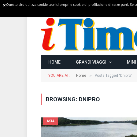
Questo sito utilizza cookie tecnici propri e cookie di profilazione di terze parti. Se
TRENDING
HOME
GRANDI VIAGGI
MINI
»
YOU ARE AT:
Home
Posts Tagged "Dnipro"
BROWSING:
DNIPRO
ASIA