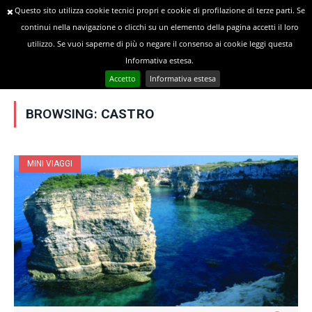
Questo sito utilizza cookie tecnici propri e cookie di profilazione di terze parti. Se
continui nella navigazione o clicchi su un elemento della pagina accetti il loro
utilizzo. Se vuoi saperne di più o negare il consenso ai cookie leggi questa
»
YOU ARE AT:
Home
Posts Tagged "Castro"
Informativa estesa.
Accetto
Informativa estesa
BROWSING:
CASTRO
MINI VIAGGI